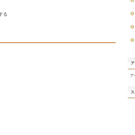
する
ア
ア
ス