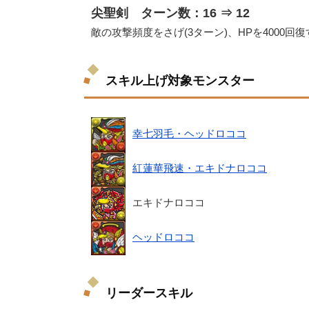
尖聖剣 ターン数：16 ⇒ 12
敵の攻撃頻度をさげ(3ターン)、HPを4000回復
スキル上げ対象モンスター
幸七羽毛・ヘッドロココ
紅蓮華飛速・エキドナロココ
エキドナロココ
ヘッドロココ
リーダースキル