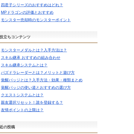
四君子シリーズのおすすめはどれ？
MPドラゴンの評価とおすすめ
モンスター売却時のモンスターポイント
役立ちコンテンツ
モンスターメダルとは？入手方法は？
スキル継承 おすすめの組み合わせ
スキル継承システムとは？
パズドラレーダーとは？メリットと遊び方
覚醒バッジとは？入手方法・効果・種類まとめ
覚醒バッジの使い道とおすすめの選び方
クエストシステムとは？
親友選択リセット！誰を登録する？
友情ポイントの上限は？
近の投稿