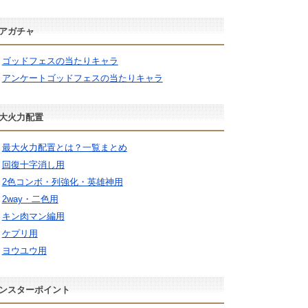
アガチャ
ゴッドフェスの当たりキャラ
アンケートゴッドフェスの当たりキャラ
大火力配置
最大火力配置とは？一覧まとめ
回復十字消し用
2色コンボ・列強化・英雄神用
2way・二色用
キン肉マン編用
ケプリ用
ヨウユウ用
ンスターポイント