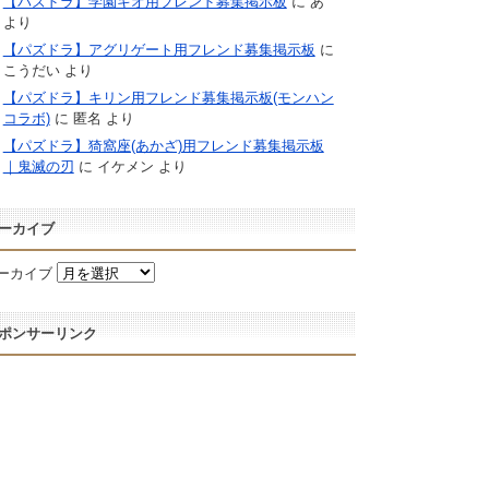
【パズドラ】学園キオ用フレンド募集掲示板
に
あ
より
【パズドラ】アグリゲート用フレンド募集掲示板
に
こうだい
より
【パズドラ】キリン用フレンド募集掲示板(モンハン
コラボ)
に
匿名
より
【パズドラ】猗窩座(あかざ)用フレンド募集掲示板
｜鬼滅の刃
に
イケメン
より
ーカイブ
ーカイブ
ポンサーリンク