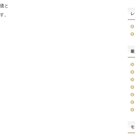
価と
レ
す。
最
モ