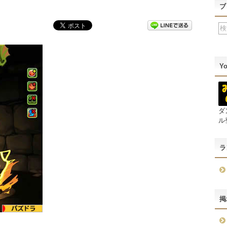
ブ
Y
ダ
ル
ラ
掲