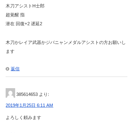
木刀アシストH士郎
超覚醒 指
潜在 回復+2 遅延2
木刀かレイア武器かジバニャンメダルアシストの方お願いし
ます
返信
385614653
より:
2019年1月25日 6:11 AM
よろしく頼みます