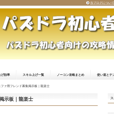
当ブログについ
上げ効率
スキル上げ一覧
ノーコン攻略まとめ
使い道とテ
エファ用フレンド募集掲示板｜龍楽士
ス
掲示板｜龍楽士