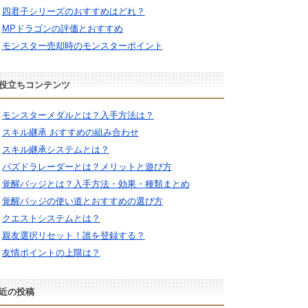
四君子シリーズのおすすめはどれ？
MPドラゴンの評価とおすすめ
モンスター売却時のモンスターポイント
役立ちコンテンツ
モンスターメダルとは？入手方法は？
スキル継承 おすすめの組み合わせ
スキル継承システムとは？
パズドラレーダーとは？メリットと遊び方
覚醒バッジとは？入手方法・効果・種類まとめ
覚醒バッジの使い道とおすすめの選び方
クエストシステムとは？
親友選択リセット！誰を登録する？
友情ポイントの上限は？
近の投稿