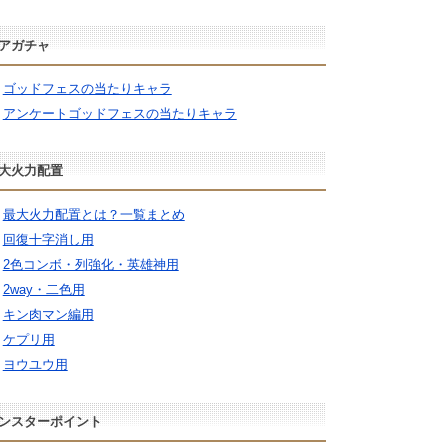
アガチャ
ゴッドフェスの当たりキャラ
アンケートゴッドフェスの当たりキャラ
大火力配置
最大火力配置とは？一覧まとめ
回復十字消し用
2色コンボ・列強化・英雄神用
2way・二色用
キン肉マン編用
ケプリ用
ヨウユウ用
ンスターポイント