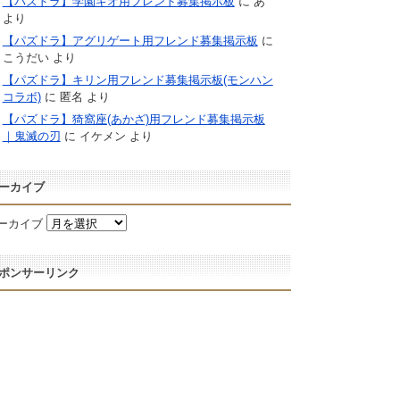
【パズドラ】学園キオ用フレンド募集掲示板
に
あ
より
【パズドラ】アグリゲート用フレンド募集掲示板
に
こうだい
より
【パズドラ】キリン用フレンド募集掲示板(モンハン
コラボ)
に
匿名
より
【パズドラ】猗窩座(あかざ)用フレンド募集掲示板
｜鬼滅の刃
に
イケメン
より
ーカイブ
ーカイブ
ポンサーリンク