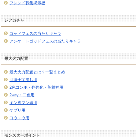
フレンド募集掲示板
レアガチャ
ゴッドフェスの当たりキャラ
アンケートゴッドフェスの当たりキャラ
最大火力配置
最大火力配置とは？一覧まとめ
回復十字消し用
2色コンボ・列強化・英雄神用
2way・二色用
キン肉マン編用
ケプリ用
ヨウユウ用
モンスターポイント