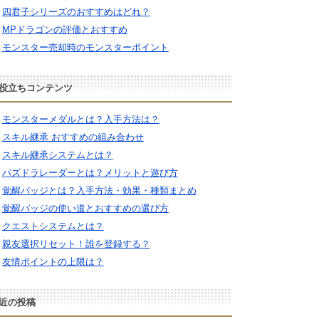
四君子シリーズのおすすめはどれ？
MPドラゴンの評価とおすすめ
モンスター売却時のモンスターポイント
役立ちコンテンツ
モンスターメダルとは？入手方法は？
スキル継承 おすすめの組み合わせ
スキル継承システムとは？
パズドラレーダーとは？メリットと遊び方
覚醒バッジとは？入手方法・効果・種類まとめ
覚醒バッジの使い道とおすすめの選び方
クエストシステムとは？
親友選択リセット！誰を登録する？
友情ポイントの上限は？
近の投稿