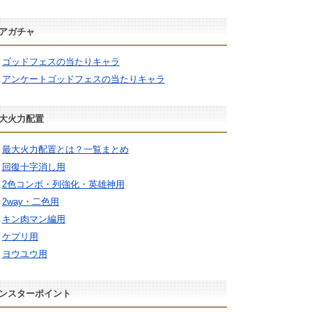
アガチャ
ゴッドフェスの当たりキャラ
アンケートゴッドフェスの当たりキャラ
大火力配置
最大火力配置とは？一覧まとめ
回復十字消し用
2色コンボ・列強化・英雄神用
2way・二色用
キン肉マン編用
ケプリ用
ヨウユウ用
ンスターポイント