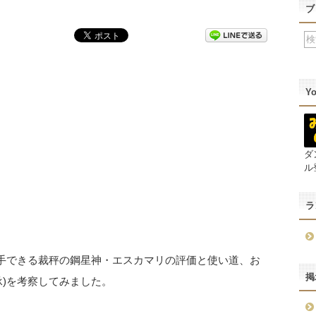
ブ
Y
ダ
ル
ラ
入手できる裁秤の鋼星神・エスカマリの評価と使い道、お
掲
承)を考察してみました。