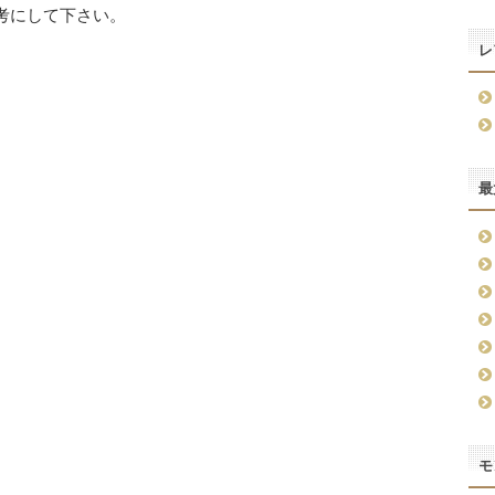
考にして下さい。
レ
最
モ