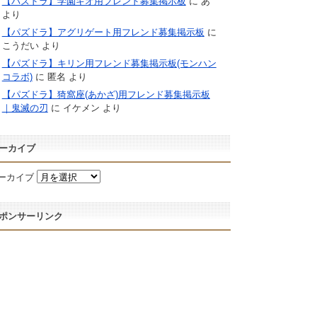
【パズドラ】学園キオ用フレンド募集掲示板
に
あ
より
【パズドラ】アグリゲート用フレンド募集掲示板
に
こうだい
より
【パズドラ】キリン用フレンド募集掲示板(モンハン
コラボ)
に
匿名
より
【パズドラ】猗窩座(あかざ)用フレンド募集掲示板
｜鬼滅の刃
に
イケメン
より
ーカイブ
ーカイブ
ポンサーリンク