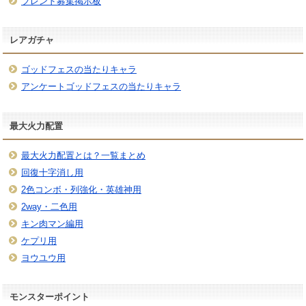
フレンド募集掲示板
レアガチャ
ゴッドフェスの当たりキャラ
アンケートゴッドフェスの当たりキャラ
最大火力配置
最大火力配置とは？一覧まとめ
回復十字消し用
2色コンボ・列強化・英雄神用
2way・二色用
キン肉マン編用
ケプリ用
ヨウユウ用
モンスターポイント