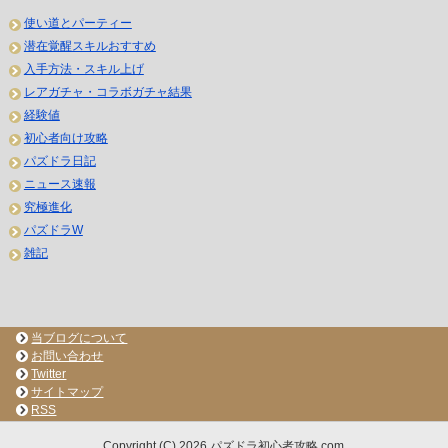
使い道とパーティー
潜在覚醒スキルおすすめ
入手方法・スキル上げ
レアガチャ・コラボガチャ結果
経験値
初心者向け攻略
パズドラ日記
ニュース速報
究極進化
パズドラW
雑記
当ブログについて
お問い合わせ
Twitter
サイトマップ
RSS
Copyright (C) 2026 パズドラ初心者攻略.com