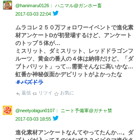
@hanimaru0126： ハニマル@ガンホー畜
2017-03-03 22:04
ムラコレ２５０万フォロワーイベントで進化素
材アンケートDが初登場するけど、アンケート
のトップ５体が…
ミスリット、ダミスリット、レッドドラゴンフ
ルーツ、黄金の番人の４体は納得だけど、「ダ
ブトパリット」って…需要そんなに高いかな…
虹番か神秘仮面かデビリットがよかったな
＃パズドラ
返信
リツイ
お気に
@neetyobigun0107： ニート予備軍@ガチャ禁
2017-03-03 18:55
進化素材アンケートなんてやってたんか…。ダ