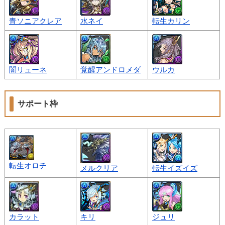
青ソニアクレア
水ネイ
転生カリン
闇リューネ
覚醒アンドロメダ
ウルカ
サポート枠
転生オロチ
メルクリア
転生イズイズ
カラット
キリ
ジュリ