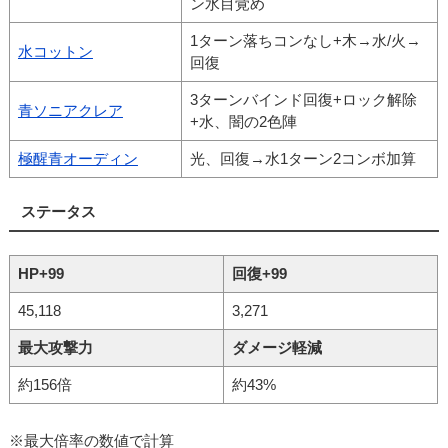
ン水目覚め
1ターン落ちコンなし+木→水/火→
水コットン
回復
3ターンバインド回復+ロック解除
青ソニアクレア
+水、闇の2色陣
極醒青オーディン
光、回復→水1ターン2コンボ加算
ステータス
HP+99
回復+99
45,118
3,271
最大攻撃力
ダメージ軽減
約156倍
約43%
※最大倍率の数値で計算