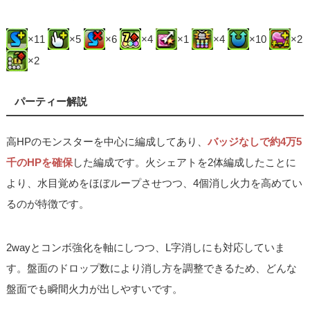
×11
×5
×6
×4
×1
×4
×10
×2
×2
パーティー解説
高HPのモンスターを中心に編成してあり、
バッジなしで約4万5
千のHPを確保
した編成です。火シェアトを2体編成したことに
より、水目覚めをほぼループさせつつ、4個消し火力を高めてい
るのが特徴です。
2wayとコンボ強化を軸にしつつ、L字消しにも対応していま
す。盤面のドロップ数により消し方を調整できるため、どんな
盤面でも瞬間火力が出しやすいです。