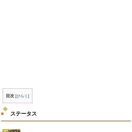
目次
[
ひらく
]
ステータス