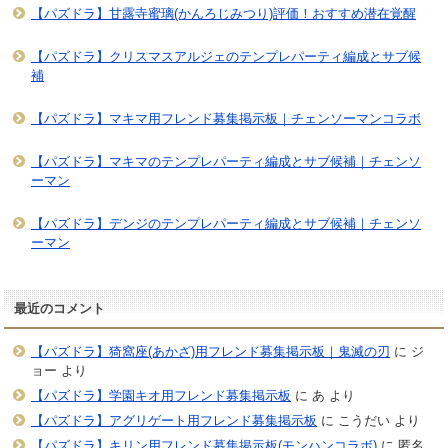
【パズドラ】甘露寺蜜璃(かんろじみつり)評価！おすすめ潜在覚醒
【パズドラ】クリスマスアルジェのテンプレパーティ編成とサブ候
補
【パズドラ】マキマ用フレンド募集掲示板｜チェンソーマンコラボ
【パズドラ】マキマのテンプレパーティ編成とサブ候補｜チェンソ
ーマン
【パズドラ】デンジのテンプレパーティ編成とサブ候補｜チェンソ
ーマン
最近のコメント
【パズドラ】猗窩座(あかざ)用フレンド募集掲示板｜鬼滅の刃
に
ジ
ョー
より
【パズドラ】学園キオ用フレンド募集掲示板
に
あ
より
【パズドラ】アグリゲート用フレンド募集掲示板
に
こうだい
より
【パズドラ】キリン用フレンド募集掲示板(モンハンコラボ)
に
匿名