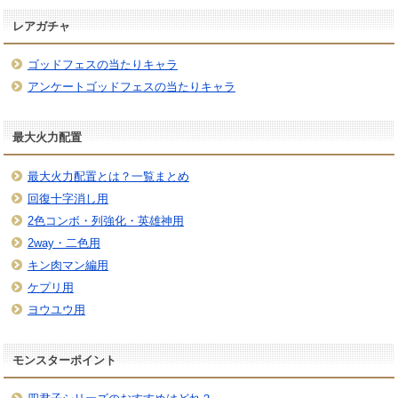
レアガチャ
ゴッドフェスの当たりキャラ
アンケートゴッドフェスの当たりキャラ
最大火力配置
最大火力配置とは？一覧まとめ
回復十字消し用
2色コンボ・列強化・英雄神用
2way・二色用
キン肉マン編用
ケプリ用
ヨウユウ用
モンスターポイント