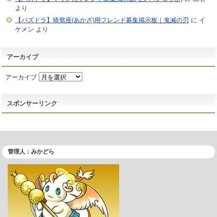
より
【パズドラ】猗窩座(あかざ)用フレンド募集掲示板｜鬼滅の刃
に
イ
ケメン
より
アーカイブ
アーカイブ
スポンサーリンク
管理人：みかどら