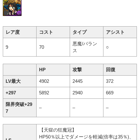
レア度
コスト
タイプ
アシスト
悪魔/バラン
9
70
○
ス
HP
攻撃
回復
LV最大
4902
2445
372
+297
5892
2940
669
限界突破+29
–
–
–
7
【天獄の狂魔冠】
HP50％以上でダメージを軽減(倍率は35％)、