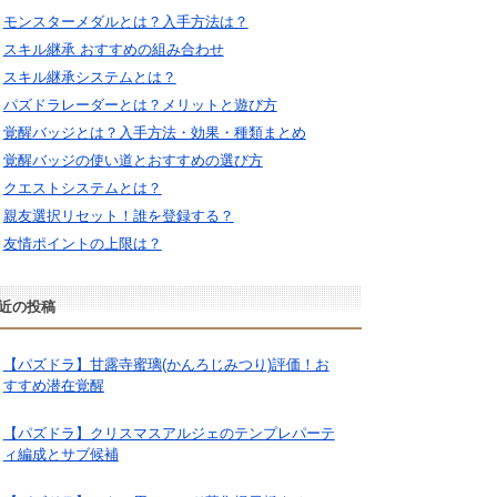
モンスターメダルとは？入手方法は？
スキル継承 おすすめの組み合わせ
スキル継承システムとは？
パズドラレーダーとは？メリットと遊び方
覚醒バッジとは？入手方法・効果・種類まとめ
覚醒バッジの使い道とおすすめの選び方
クエストシステムとは？
親友選択リセット！誰を登録する？
友情ポイントの上限は？
近の投稿
【パズドラ】甘露寺蜜璃(かんろじみつり)評価！お
すすめ潜在覚醒
【パズドラ】クリスマスアルジェのテンプレパーテ
ィ編成とサブ候補