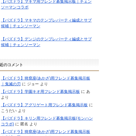
【パズドラ】マキマ用フレンド募集掲示板｜チェン
ソーマンコラボ
【パズドラ】マキマのテンプレパーティ編成とサブ
候補｜チェンソーマン
【パズドラ】デンジのテンプレパーティ編成とサブ
候補｜チェンソーマン
近のコメント
【パズドラ】猗窩座(あかざ)用フレンド募集掲示板
｜鬼滅の刃
に
ジョー
より
【パズドラ】学園キオ用フレンド募集掲示板
に
あ
より
【パズドラ】アグリゲート用フレンド募集掲示板
に
こうだい
より
【パズドラ】キリン用フレンド募集掲示板(モンハン
コラボ)
に
匿名
より
【パズドラ】猗窩座(あかざ)用フレンド募集掲示板