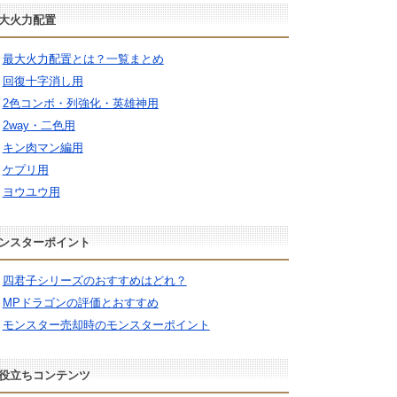
大火力配置
最大火力配置とは？一覧まとめ
回復十字消し用
2色コンボ・列強化・英雄神用
2way・二色用
キン肉マン編用
ケプリ用
ヨウユウ用
ンスターポイント
四君子シリーズのおすすめはどれ？
MPドラゴンの評価とおすすめ
モンスター売却時のモンスターポイント
役立ちコンテンツ