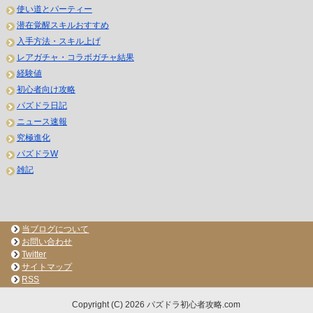
使い道とパーティー
潜在覚醒スキルおすすめ
入手方法・スキル上げ
レアガチャ・コラボガチャ結果
経験値
初心者向け攻略
パズドラ日記
ニュース速報
究極進化
パズドラW
雑記
当ブログについて
お問い合わせ
Twitter
サイトマップ
RSS
Copyright (C) 2026 パズドラ初心者攻略.com