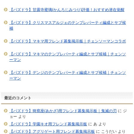
【パズドラ】甘露寺蜜璃(かんろじみつり)評価！おすすめ潜在覚醒
【パズドラ】クリスマスアルジェのテンプレパーティ編成とサブ候
補
【パズドラ】マキマ用フレンド募集掲示板｜チェンソーマンコラボ
【パズドラ】マキマのテンプレパーティ編成とサブ候補｜チェンソ
ーマン
【パズドラ】デンジのテンプレパーティ編成とサブ候補｜チェンソ
ーマン
最近のコメント
【パズドラ】猗窩座(あかざ)用フレンド募集掲示板｜鬼滅の刃
に
ジ
ョー
より
【パズドラ】学園キオ用フレンド募集掲示板
に
あ
より
【パズドラ】アグリゲート用フレンド募集掲示板
に
こうだい
より