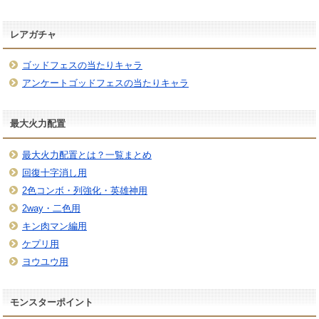
レアガチャ
ゴッドフェスの当たりキャラ
アンケートゴッドフェスの当たりキャラ
最大火力配置
最大火力配置とは？一覧まとめ
回復十字消し用
2色コンボ・列強化・英雄神用
2way・二色用
キン肉マン編用
ケプリ用
ヨウユウ用
モンスターポイント