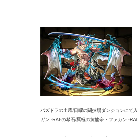
パズドラの土曜/日曜の闘技場ダンジョンにて入
ガン -RAI-の希石/冥極の黄龍帝・ファガン -