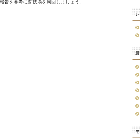
報告を参考に闘技場を周回しましょう。
レ
最
モ