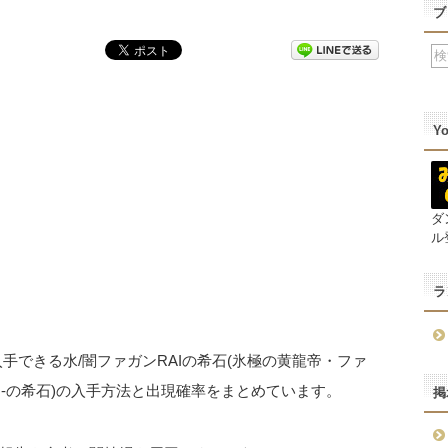
ブ
Y
ダ
ル
ラ
手できる水/闇ファガンRAIの希石(氷極の黄龍帝・ファ
RAI-の希石)の入手方法と出現確率をまとめています。
掲