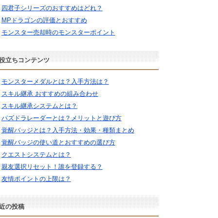
四君子シリーズのおすすめはどれ？
MPドラゴンの評価とおすすめ
モンスター売却時のモンスターポイント
役立ちコンテンツ
モンスターメダルとは？入手方法は？
スキル継承 おすすめの組み合わせ
スキル継承システムとは？
パズドラレーダーとは？メリットと遊び方
覚醒バッジとは？入手方法・効果・種類まとめ
覚醒バッジの使い道とおすすめの選び方
クエストシステムとは？
親友選択リセット！誰を登録する？
友情ポイントの上限は？
近の投稿