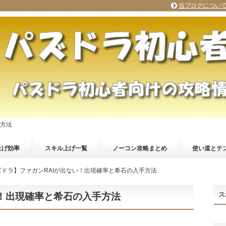
当ブログについ
手方法
上げ効率
スキル上げ一覧
ノーコン攻略まとめ
使い道とテ
ズドラ】ファガンRAIが出ない！出現確率と希石の入手方法
ス
い！出現確率と希石の入手方法