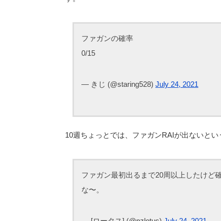
ファガンの確率
0/15
— きじ (@staring528)
July 24, 2021
10週ちょっとでは、ファガンRAIが出ないと
ファガン最初出るまで20周以上したけど
な〜。
— [ロータス] (@pzlotus)
July 24, 2021