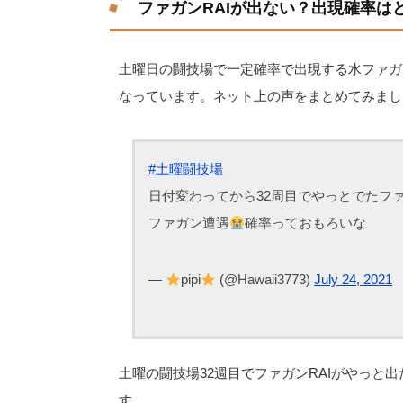
ファガンRAIが出ない？出現確率は
土曜日の闘技場で一定確率で出現する水ファガ
なっています。ネット上の声をまとめてみまし
#土曜闘技場
日付変わってから32周目でやっとでたフ
ファガン遭遇
確率っておもろいな
—
pipi
(@Hawaii3773)
July 24, 2021
土曜の闘技場32週目でファガンRAIがやっと
す。