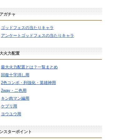
アガチャ
ゴッドフェスの当たりキャラ
アンケートゴッドフェスの当たりキャラ
大火力配置
最大火力配置とは？一覧まとめ
回復十字消し用
2色コンボ・列強化・英雄神用
2way・二色用
キン肉マン編用
ケプリ用
ヨウユウ用
ンスターポイント