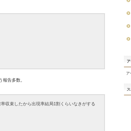
ア
ア
いう報告多数。
ス
確率収束したから出現率結局1割くらいなきがする