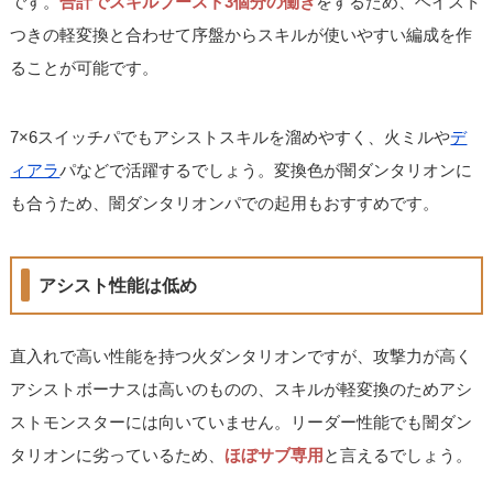
です。
合計でスキルブースト3個分の働き
をするため、ヘイスト
つきの軽変換と合わせて序盤からスキルが使いやすい編成を作
ることが可能です。
7×6スイッチパでもアシストスキルを溜めやすく、火ミルや
デ
ィアラ
パなどで活躍するでしょう。変換色が闇ダンタリオンに
も合うため、闇ダンタリオンパでの起用もおすすめです。
アシスト性能は低め
直入れで高い性能を持つ火ダンタリオンですが、攻撃力が高く
アシストボーナスは高いのものの、スキルが軽変換のためアシ
ストモンスターには向いていません。リーダー性能でも闇ダン
タリオンに劣っているため、
ほぼサブ専用
と言えるでしょう。