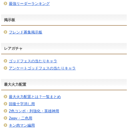
最強リーダーランキング
掲示板
フレンド募集掲示板
レアガチャ
ゴッドフェスの当たりキャラ
アンケートゴッドフェスの当たりキャラ
最大火力配置
最大火力配置とは？一覧まとめ
回復十字消し用
2色コンボ・列強化・英雄神用
2way・二色用
キン肉マン編用