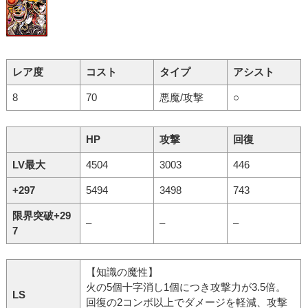
レア度
コスト
タイプ
アシスト
8
70
悪魔/攻撃
○
HP
攻撃
回復
LV最大
4504
3003
446
+297
5494
3498
743
限界突破+29
–
–
–
7
【知識の魔性】
火の5個十字消し1個につき攻撃力が3.5倍。
LS
回復の2コンボ以上でダメージを軽減、攻撃