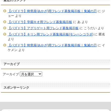
最近のコメント
【パズドラ】猗窩座(あかざ)用フレンド募集掲示板｜鬼滅の刃
に
ジ
ョー
より
【パズドラ】学園キオ用フレンド募集掲示板
に
あ
より
【パズドラ】アグリゲート用フレンド募集掲示板
に
こうだい
より
【パズドラ】キリン用フレンド募集掲示板(モンハンコラボ)
に
匿名
より
【パズドラ】猗窩座(あかざ)用フレンド募集掲示板｜鬼滅の刃
に
イ
ケメン
より
アーカイブ
アーカイブ
スポンサーリンク