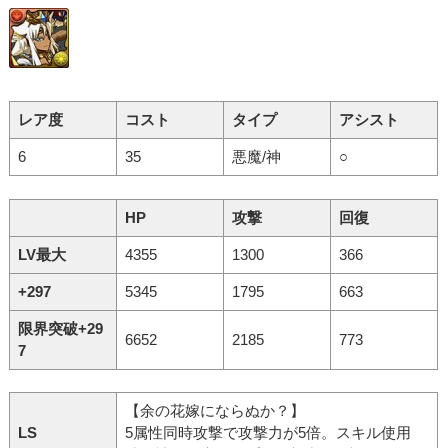
レア度
コスト
タイプ
アシスト
6
35
悪魔/神
○
HP
攻撃
回復
LV最大
4355
1300
366
+297
5345
1795
663
限界突破+29
6652
2185
773
7
【余の花嫁にならぬか？】
LS
5属性同時攻撃で攻撃力が5倍。スキル使用