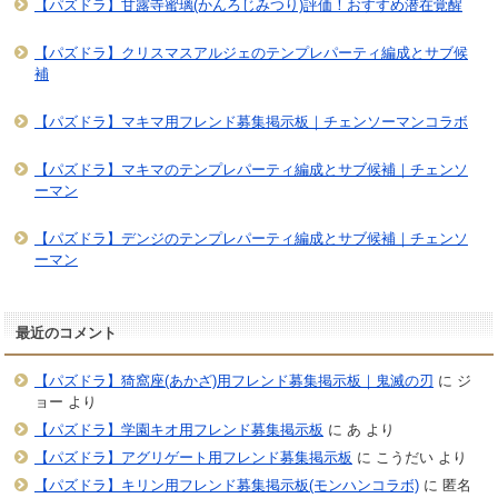
【パズドラ】甘露寺蜜璃(かんろじみつり)評価！おすすめ潜在覚醒
【パズドラ】クリスマスアルジェのテンプレパーティ編成とサブ候
補
【パズドラ】マキマ用フレンド募集掲示板｜チェンソーマンコラボ
【パズドラ】マキマのテンプレパーティ編成とサブ候補｜チェンソ
ーマン
【パズドラ】デンジのテンプレパーティ編成とサブ候補｜チェンソ
ーマン
最近のコメント
【パズドラ】猗窩座(あかざ)用フレンド募集掲示板｜鬼滅の刃
に
ジ
ョー
より
【パズドラ】学園キオ用フレンド募集掲示板
に
あ
より
【パズドラ】アグリゲート用フレンド募集掲示板
に
こうだい
より
【パズドラ】キリン用フレンド募集掲示板(モンハンコラボ)
に
匿名