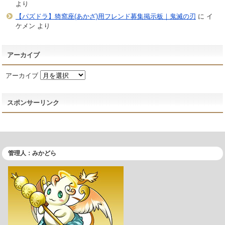
より
【パズドラ】猗窩座(あかざ)用フレンド募集掲示板｜鬼滅の刃
に
イ
ケメン
より
アーカイブ
アーカイブ
スポンサーリンク
管理人：みかどら