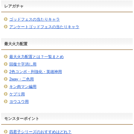
レアガチャ
ゴッドフェスの当たりキャラ
アンケートゴッドフェスの当たりキャラ
最大火力配置
最大火力配置とは？一覧まとめ
回復十字消し用
2色コンボ・列強化・英雄神用
2way・二色用
キン肉マン編用
ケプリ用
ヨウユウ用
モンスターポイント
四君子シリーズのおすすめはどれ？