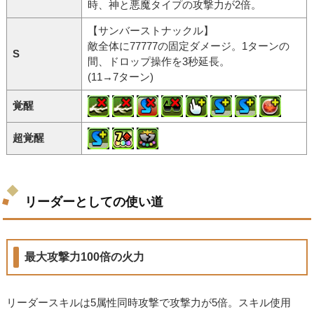
時、神と悪魔タイプの攻撃力が2倍。
【サンバーストナックル】
敵全体に77777の固定ダメージ。1ターンの
S
間、ドロップ操作を3秒延長。
(11→7ターン)
覚醒
超覚醒
リーダーとしての使い道
最大攻撃力100倍の火力
リーダースキルは5属性同時攻撃で攻撃力が5倍。スキル使用