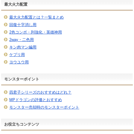
最大火力配置
最大火力配置とは？一覧まとめ
回復十字消し用
2色コンボ・列強化・英雄神用
2way・二色用
キン肉マン編用
ケプリ用
ヨウユウ用
モンスターポイント
四君子シリーズのおすすめはどれ？
MPドラゴンの評価とおすすめ
モンスター売却時のモンスターポイント
お役立ちコンテンツ