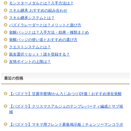
モンスターメダルとは？入手方法は？
スキル継承 おすすめの組み合わせ
スキル継承システムとは？
パズドラレーダーとは？メリットと遊び方
覚醒バッジとは？入手方法・効果・種類まとめ
覚醒バッジの使い道とおすすめの選び方
クエストシステムとは？
親友選択リセット！誰を登録する？
友情ポイントの上限は？
最近の投稿
【パズドラ】甘露寺蜜璃(かんろじみつり)評価！おすすめ潜在覚醒
【パズドラ】クリスマスアルジェのテンプレパーティ編成とサブ候
補
【パズドラ】マキマ用フレンド募集掲示板｜チェンソーマンコラボ