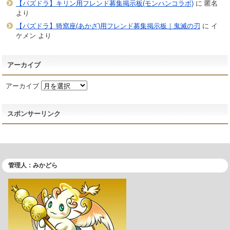
【パズドラ】キリン用フレンド募集掲示板(モンハンコラボ)
に
匿名
より
【パズドラ】猗窩座(あかざ)用フレンド募集掲示板｜鬼滅の刃
に
イ
ケメン
より
アーカイブ
アーカイブ
スポンサーリンク
管理人：みかどら