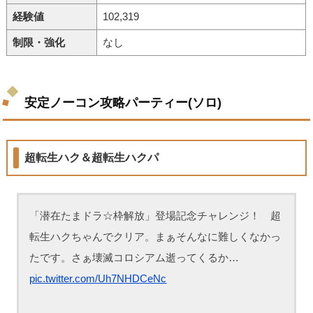
経験値
102,319
制限・強化
なし
安定ノーコン攻略パーティー(ソロ)
超転生ハク＆超転生ハクパ
「潜在たまドラ☆枠解放」登場記念チャレンジ！ 超
転生ハクちゃんでクリア。まぁそんなに難しくなかっ
たです。さぁ壊滅コロシアム逝ってくるか…
pic.twitter.com/Uh7NHDCeNc