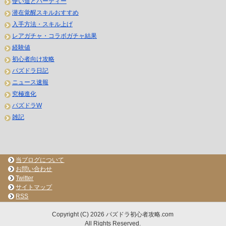
使い道とパーティー
潜在覚醒スキルおすすめ
入手方法・スキル上げ
レアガチャ・コラボガチャ結果
経験値
初心者向け攻略
パズドラ日記
ニュース速報
究極進化
パズドラW
雑記
当ブログについて
お問い合わせ
Twitter
サイトマップ
RSS
Copyright (C) 2026 パズドラ初心者攻略.com
All Rights Reserved.