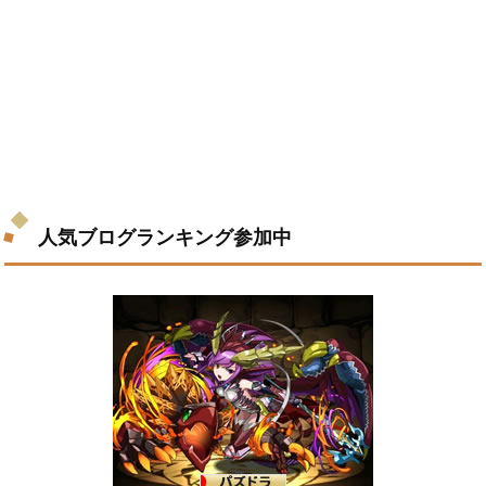
人気ブログランキング参加中