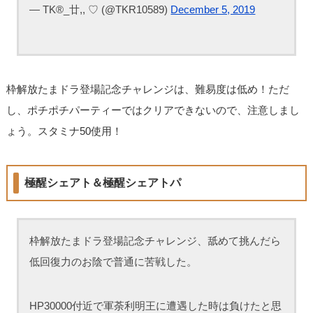
— TK®️_廿,, ♡ (@TKR10589)
December 5, 2019
枠解放たまドラ登場記念チャレンジは、難易度は低め！ただ
し、ポチポチパーティーではクリアできないので、注意しまし
ょう。スタミナ50使用！
極醒シェアト＆極醒シェアトパ
枠解放たまドラ登場記念チャレンジ、舐めて挑んだら
低回復力のお陰で普通に苦戦した。
HP30000付近で軍荼利明王に遭遇した時は負けたと思