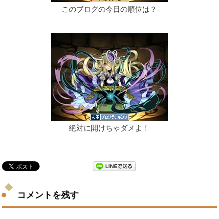
このブログの今日の順位は？
絶対に開けちゃダメよ！
コメントを残す