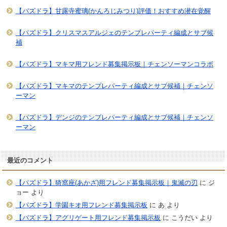
【パズドラ】甘露寺蜜璃(かんろじみつり)評価！おすすめ潜在覚醒
【パズドラ】クリスマスアルジェのテンプレパーティ編成とサブ候
補
【パズドラ】マキマ用フレンド募集掲示板｜チェンソーマンコラボ
【パズドラ】マキマのテンプレパーティ編成とサブ候補｜チェンソ
ーマン
【パズドラ】デンジのテンプレパーティ編成とサブ候補｜チェンソ
ーマン
最近のコメント
【パズドラ】猗窩座(あかざ)用フレンド募集掲示板｜鬼滅の刃
に
ジ
ョー
より
【パズドラ】学園キオ用フレンド募集掲示板
に
あ
より
【パズドラ】アグリゲート用フレンド募集掲示板
に
こうだい
より