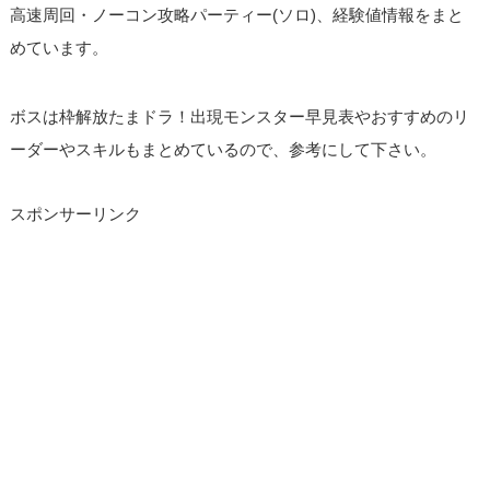
高速周回・ノーコン攻略パーティー(ソロ)、経験値情報をまと
めています。
ボスは枠解放たまドラ！出現モンスター早見表やおすすめのリ
ーダーやスキルもまとめているので、参考にして下さい。
スポンサーリンク