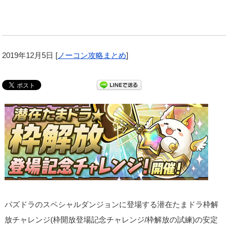
2019年12月5日
[
ノーコン攻略まとめ
]
パズドラのスペシャルダンジョンに登場する潜在たまドラ枠解
放チャレンジ(枠開放登場記念チャレンジ/枠解放の試練)の安定