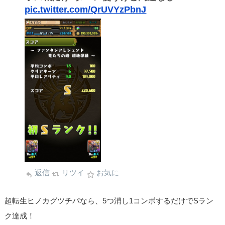
pic.twitter.com/QrUVYzPbnJ
返信
リツイ
お気に
超転生ヒノカグツチパなら、5つ消し1コンボするだけでSラン
ク達成！