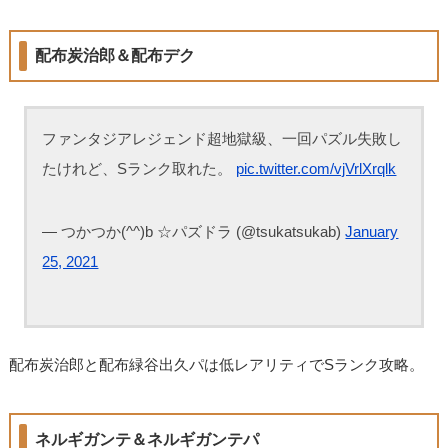
配布炭治郎＆配布デク
ファンタジアレジェンド超地獄級、一回パズル失敗し
たけれど、Sランク取れた。
pic.twitter.com/vjVrlXrqlk
— つかつか(^^)b ☆パズドラ (@tsukatsukab)
January
25, 2021
配布炭治郎と配布緑谷出久パは低レアリティでSランク攻略。
ネルギガンテ＆ネルギガンテパ