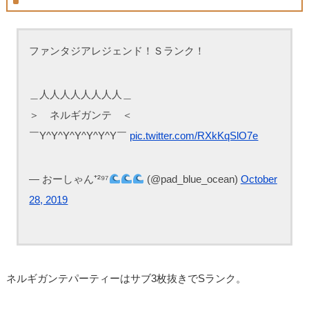
ファンタジアレジェンド！Ｓランク！
＿人人人人人人人人＿
＞ ネルギガンテ ＜
￣Y^Y^Y^Y^Y^Y^Y￣
pic.twitter.com/RXkKqSlO7e
— おーしゃん⁺²⁹⁷
(@pad_blue_ocean)
October
28, 2019
ネルギガンテパーティーはサブ3枚抜きでSランク。