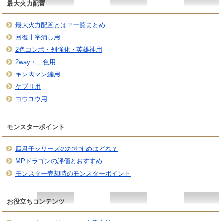
最大火力配置
最大火力配置とは？一覧まとめ
回復十字消し用
2色コンボ・列強化・英雄神用
2way・二色用
キン肉マン編用
ケプリ用
ヨウユウ用
モンスターポイント
四君子シリーズのおすすめはどれ？
MPドラゴンの評価とおすすめ
モンスター売却時のモンスターポイント
お役立ちコンテンツ