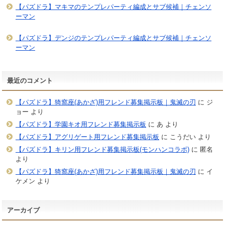
【パズドラ】マキマのテンプレパーティ編成とサブ候補｜チェンソ
ーマン
【パズドラ】デンジのテンプレパーティ編成とサブ候補｜チェンソ
ーマン
最近のコメント
【パズドラ】猗窩座(あかざ)用フレンド募集掲示板｜鬼滅の刃
に
ジ
ョー
より
【パズドラ】学園キオ用フレンド募集掲示板
に
あ
より
【パズドラ】アグリゲート用フレンド募集掲示板
に
こうだい
より
【パズドラ】キリン用フレンド募集掲示板(モンハンコラボ)
に
匿名
より
【パズドラ】猗窩座(あかざ)用フレンド募集掲示板｜鬼滅の刃
に
イ
ケメン
より
アーカイブ