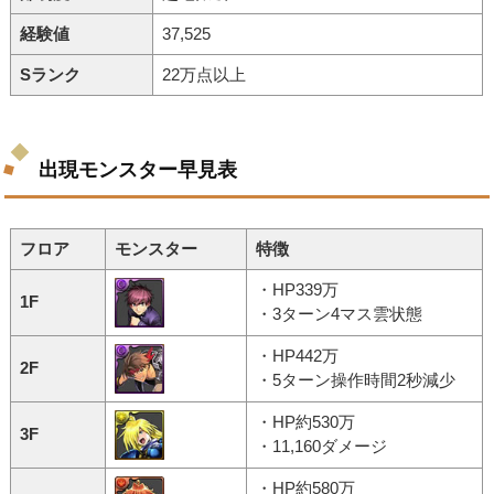
経験値
37,525
Sランク
22万点以上
出現モンスター早見表
フロア
モンスター
特徴
・HP339万
1F
・3ターン4マス雲状態
・HP442万
2F
・5ターン操作時間2秒減少
・HP約530万
3F
・11,160ダメージ
・HP約580万