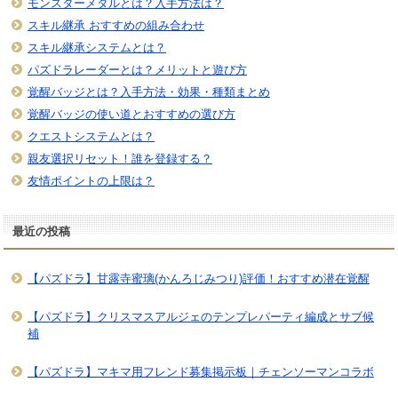
モンスターメダルとは？入手方法は？
スキル継承 おすすめの組み合わせ
スキル継承システムとは？
パズドラレーダーとは？メリットと遊び方
覚醒バッジとは？入手方法・効果・種類まとめ
覚醒バッジの使い道とおすすめの選び方
クエストシステムとは？
親友選択リセット！誰を登録する？
友情ポイントの上限は？
最近の投稿
【パズドラ】甘露寺蜜璃(かんろじみつり)評価！おすすめ潜在覚醒
【パズドラ】クリスマスアルジェのテンプレパーティ編成とサブ候
補
【パズドラ】マキマ用フレンド募集掲示板｜チェンソーマンコラボ