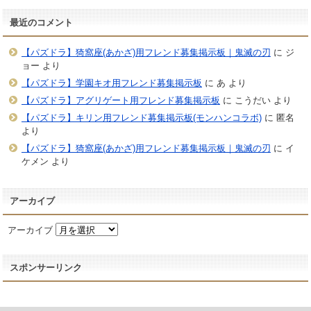
最近のコメント
【パズドラ】猗窩座(あかざ)用フレンド募集掲示板｜鬼滅の刃
に
ジ
ョー
より
【パズドラ】学園キオ用フレンド募集掲示板
に
あ
より
【パズドラ】アグリゲート用フレンド募集掲示板
に
こうだい
より
【パズドラ】キリン用フレンド募集掲示板(モンハンコラボ)
に
匿名
より
【パズドラ】猗窩座(あかざ)用フレンド募集掲示板｜鬼滅の刃
に
イ
ケメン
より
アーカイブ
アーカイブ
スポンサーリンク