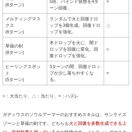
5倍。バインド状態を4タ
×
(6ターン)
ーン回復。
メルティングマス
ランダムで火と回復ドロ
クス
ップを3個生成。回復ドロ
△
(6ターン)
ップを強化。
木ドロップを火に、闇ド
草薙の剣
ロップを回復に変化。回
○
(8ターン)
復ドロップを強化。
ヒーリングスポッ
3ターンの間、回復ドロッ
ト
プが少し落ちやすくな
×
(5ターン)
る。
○：大当たり、△：当たり、×：ハズレ
ガディウスのソウルアーマーのおすすめスキルは、サンライズ
ゾーンと草薙の剣です。どちらも
火と回復を多数生成できる上