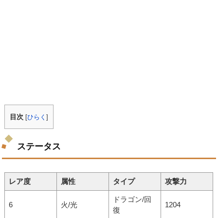
目次
[
ひらく
]
ステータス
レア度
属性
タイプ
攻撃力
ドラゴン/回
6
火/光
1204
復