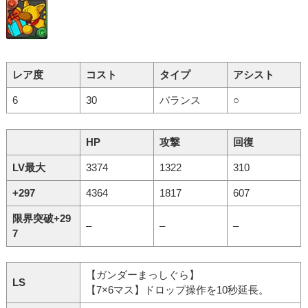
レア度
コスト
タイプ
アシスト
6
30
バランス
○
HP
攻撃
回復
LV最大
3374
1322
310
+297
4364
1817
607
限界突破+29
–
–
–
7
【ガンダーまっしぐら】
LS
【7×6マス】ドロップ操作を10秒延長。