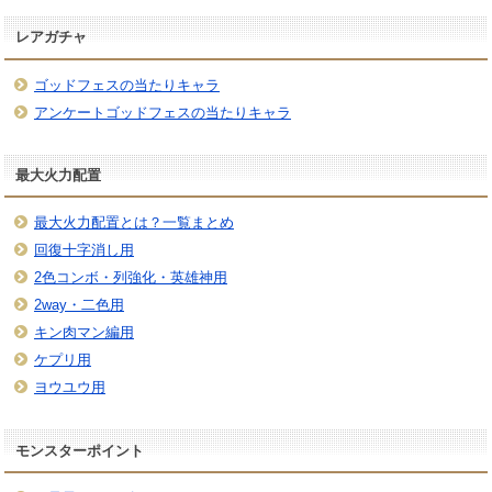
レアガチャ
ゴッドフェスの当たりキャラ
アンケートゴッドフェスの当たりキャラ
最大火力配置
最大火力配置とは？一覧まとめ
回復十字消し用
2色コンボ・列強化・英雄神用
2way・二色用
キン肉マン編用
ケプリ用
ヨウユウ用
モンスターポイント