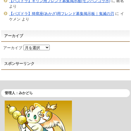
【パズドラ】キリン用フレンド募集掲示板(モンハンコラボ)
に
匿名
より
【パズドラ】猗窩座(あかざ)用フレンド募集掲示板｜鬼滅の刃
に
イ
ケメン
より
アーカイブ
アーカイブ
スポンサーリンク
管理人：みかどら