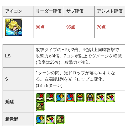
アイコン
リーダー評価
サブ評価
アシスト評価
90点
95点
70点
攻撃タイプのHPが2倍。4色以上同時攻撃で
LS
攻撃力が4倍。7コンボ以上でダメージを軽減
(倍率は25％)、攻撃力が4倍。
1ターンの間、光ドロップが落ちやすくな
S
る。右端縦1列を光ドロップに変化。
(13→8ターン)
覚醒
超覚醒