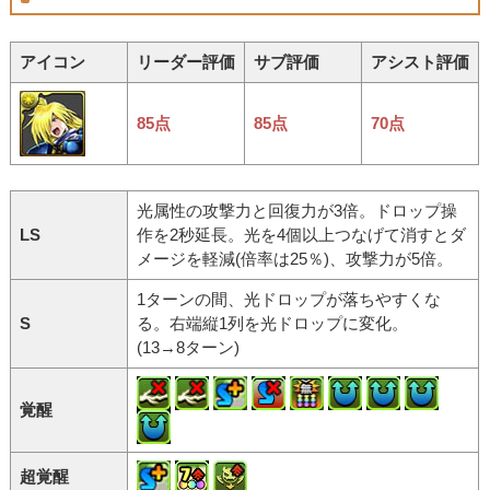
アイコン
リーダー評価
サブ評価
アシスト評価
85点
85点
70点
光属性の攻撃力と回復力が3倍。ドロップ操
LS
作を2秒延長。光を4個以上つなげて消すとダ
メージを軽減(倍率は25％)、攻撃力が5倍。
1ターンの間、光ドロップが落ちやすくな
S
る。右端縦1列を光ドロップに変化。
(13→8ターン)
覚醒
超覚醒