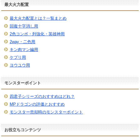
最大火力配置
最大火力配置とは？一覧まとめ
回復十字消し用
2色コンボ・列強化・英雄神用
2way・二色用
キン肉マン編用
ケプリ用
ヨウユウ用
モンスターポイント
四君子シリーズのおすすめはどれ？
MPドラゴンの評価とおすすめ
モンスター売却時のモンスターポイント
お役立ちコンテンツ