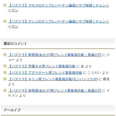
【パズドラ】マキマのテンプレパーティ編成とサブ候補｜チェンソ
ーマン
【パズドラ】デンジのテンプレパーティ編成とサブ候補｜チェンソ
ーマン
最近のコメント
【パズドラ】猗窩座(あかざ)用フレンド募集掲示板｜鬼滅の刃
に
ジ
ョー
より
【パズドラ】学園キオ用フレンド募集掲示板
に
あ
より
【パズドラ】アグリゲート用フレンド募集掲示板
に
こうだい
より
【パズドラ】キリン用フレンド募集掲示板(モンハンコラボ)
に
匿名
より
【パズドラ】猗窩座(あかざ)用フレンド募集掲示板｜鬼滅の刃
に
イ
ケメン
より
アーカイブ