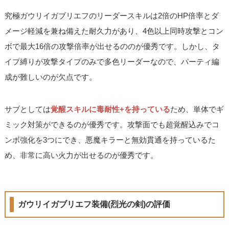
究極ガウリイガブリエフのリーダースキルは2倍のHP倍率とダ
メージ軽減を兼ね備えた耐久力があり、4色以上同時攻撃とコン
ボで最大16倍の攻撃倍率が出せるののが優秀です。しかし、タ
イプ縛りが攻撃タイプのみで多色リーダーなので、パーティ編
成が難しいのが欠点です。
サブとしては
覚醒スキルに毒耐性+を持っている
ため、単体でギ
ミック対策ができるのが優秀です。攻撃面でも超覚醒込みでコ
ンボ強化を3つにでき、悪魔キラーと無効貫通を持っているた
め、非常に高い火力が出せるのが優秀です。
ガウリイガブリエフ装備(烈光の剣)の評価