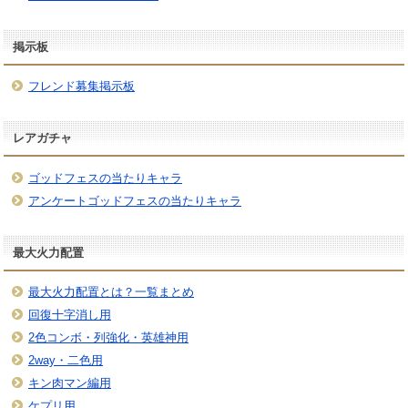
掲示板
フレンド募集掲示板
レアガチャ
ゴッドフェスの当たりキャラ
アンケートゴッドフェスの当たりキャラ
最大火力配置
最大火力配置とは？一覧まとめ
回復十字消し用
2色コンボ・列強化・英雄神用
2way・二色用
キン肉マン編用
ケプリ用