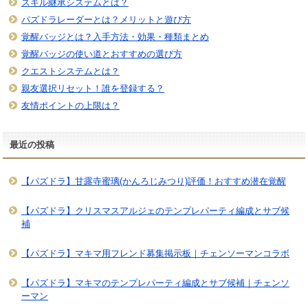
スキル継承システムとは？
パズドラレーダーとは？メリットと遊び方
覚醒バッジとは？入手方法・効果・種類まとめ
覚醒バッジの使い道とおすすめの選び方
クエストシステムとは？
親友選択リセット！誰を登録する？
友情ポイントの上限は？
最近の投稿
【パズドラ】甘露寺蜜璃(かんろじみつり)評価！おすすめ潜在覚醒
【パズドラ】クリスマスアルジェのテンプレパーティ編成とサブ候
補
【パズドラ】マキマ用フレンド募集掲示板｜チェンソーマンコラボ
【パズドラ】マキマのテンプレパーティ編成とサブ候補｜チェンソ
ーマン