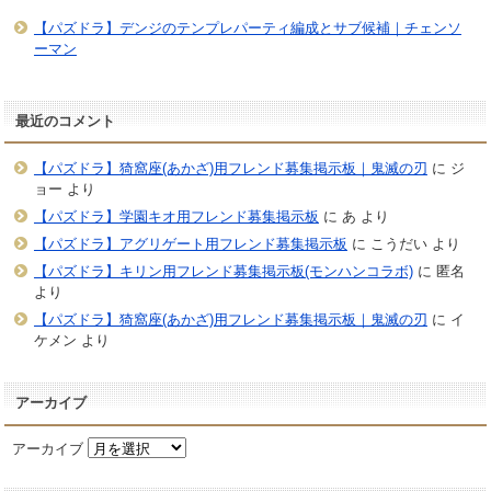
【パズドラ】デンジのテンプレパーティ編成とサブ候補｜チェンソ
ーマン
最近のコメント
【パズドラ】猗窩座(あかざ)用フレンド募集掲示板｜鬼滅の刃
に
ジ
ョー
より
【パズドラ】学園キオ用フレンド募集掲示板
に
あ
より
【パズドラ】アグリゲート用フレンド募集掲示板
に
こうだい
より
【パズドラ】キリン用フレンド募集掲示板(モンハンコラボ)
に
匿名
より
【パズドラ】猗窩座(あかざ)用フレンド募集掲示板｜鬼滅の刃
に
イ
ケメン
より
アーカイブ
アーカイブ