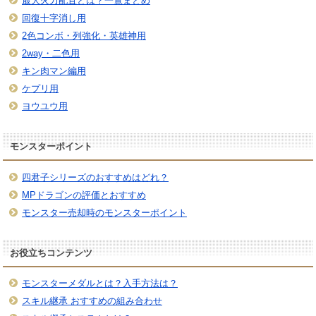
最大火力配置とは？一覧まとめ
回復十字消し用
2色コンボ・列強化・英雄神用
2way・二色用
キン肉マン編用
ケプリ用
ヨウユウ用
モンスターポイント
四君子シリーズのおすすめはどれ？
MPドラゴンの評価とおすすめ
モンスター売却時のモンスターポイント
お役立ちコンテンツ
モンスターメダルとは？入手方法は？
スキル継承 おすすめの組み合わせ