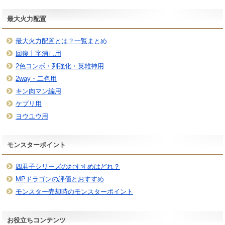
最大火力配置
最大火力配置とは？一覧まとめ
回復十字消し用
2色コンボ・列強化・英雄神用
2way・二色用
キン肉マン編用
ケプリ用
ヨウユウ用
モンスターポイント
四君子シリーズのおすすめはどれ？
MPドラゴンの評価とおすすめ
モンスター売却時のモンスターポイント
お役立ちコンテンツ