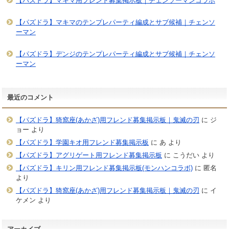
【パズドラ】マキマ用フレンド募集掲示板｜チェンソーマンコラボ
【パズドラ】マキマのテンプレパーティ編成とサブ候補｜チェンソ
ーマン
【パズドラ】デンジのテンプレパーティ編成とサブ候補｜チェンソ
ーマン
最近のコメント
【パズドラ】猗窩座(あかざ)用フレンド募集掲示板｜鬼滅の刃
に
ジ
ョー
より
【パズドラ】学園キオ用フレンド募集掲示板
に
あ
より
【パズドラ】アグリゲート用フレンド募集掲示板
に
こうだい
より
【パズドラ】キリン用フレンド募集掲示板(モンハンコラボ)
に
匿名
より
【パズドラ】猗窩座(あかざ)用フレンド募集掲示板｜鬼滅の刃
に
イ
ケメン
より