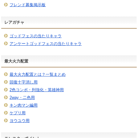
フレンド募集掲示板
レアガチャ
ゴッドフェスの当たりキャラ
アンケートゴッドフェスの当たりキャラ
最大火力配置
最大火力配置とは？一覧まとめ
回復十字消し用
2色コンボ・列強化・英雄神用
2way・二色用
キン肉マン編用
ケプリ用
ヨウユウ用