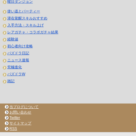
曜日ダンジョン
使い道とパーティー
潜在覚醒スキルおすすめ
入手方法・スキル上げ
レアガチャ・コラボガチャ結果
経験値
初心者向け攻略
パズドラ日記
ニュース速報
究極進化
パズドラW
雑記
当ブログについて
お問い合わせ
Twitter
サイトマップ
RSS