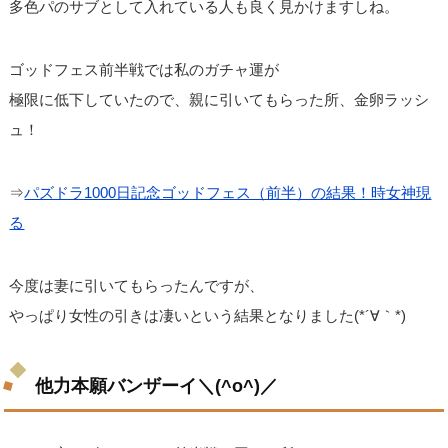
多色パのサブとして入れている人も良く見かけますしね。
ゴッドフェス前半戦では私のガチャ運が
極限に低下していたので、親に引いてもらった所、金卵ラッシ
ュ！
⇒
パズドラ1000日記念ゴッドフェス（前半）の結果！時女神現
る
今度は妻に引いてもらったんですが、
やっぱり女性の引きは凄いという結果となりました(*´∀｀*)
他力本願バンザーイ＼(^o^)／