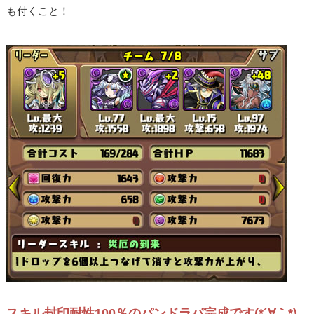
も付くこと！
スキル封印耐性100％のパンドラパ完成です(*´∀｀*)