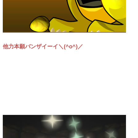
他力本願バンザイーイ＼(^o^)／