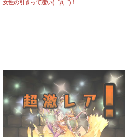
女性の引きって凄い(゜Д゜)！