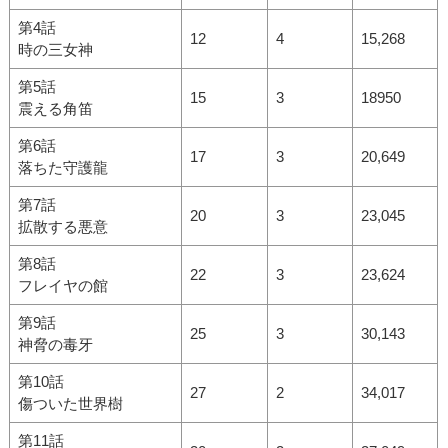
第4話
12
4
15,268
時の三女神
第5話
15
3
18950
震える角笛
第6話
17
3
20,649
落ちた守護龍
第7話
20
3
23,045
拡散する悪意
第8話
22
3
23,624
フレイヤの館
第9話
25
3
30,143
神脅の毒牙
第10話
27
2
34,017
傷ついた世界樹
第11話