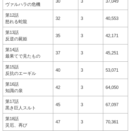
30
3
37,049
ヴァルハラの危機
第12話
32
3
40,553
怒れる蛇龍
第13話
35
3
42,171
反逆の屍姫
第14話
37
3
45,251
最果てで見たもの
第15話
40
3
53,071
反抗のエーギル
第16話
42
3
64,050
知識の泉
第17話
45
3
67,097
黒き巨人スルト
第18話
47
3
70,361
災厄、再び