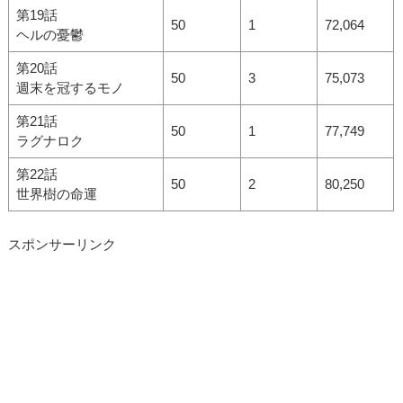
第19話
50
1
72,064
ヘルの憂鬱
第20話
50
3
75,073
週末を冠するモノ
第21話
50
1
77,749
ラグナロク
第22話
50
2
80,250
世界樹の命運
スポンサーリンク