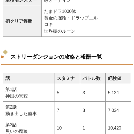
主役モンスター
緑オーディン
たまドラ1000体
黄金の腕輪・ドラウプニル
初クリア報酬
ロキ
世界樹のルーン
ストリーダンジョンの攻略と報酬一覧
話
スタミナ
バトル数
経験値
第1話
5
3
5,124
神国の異変
第2話
7
3
7,034
動き出した歯車
第3話
10
1
10,420
災いの魔狼