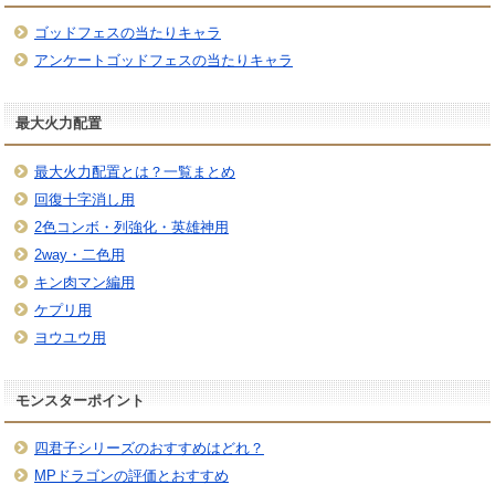
ゴッドフェスの当たりキャラ
アンケートゴッドフェスの当たりキャラ
最大火力配置
最大火力配置とは？一覧まとめ
回復十字消し用
2色コンボ・列強化・英雄神用
2way・二色用
キン肉マン編用
ケプリ用
ヨウユウ用
モンスターポイント
四君子シリーズのおすすめはどれ？
MPドラゴンの評価とおすすめ