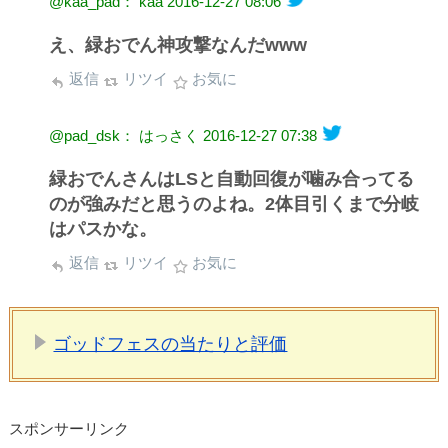
@kaa_pad： kaa
2016-12-27 08:06
え、緑おでん神攻撃なんだwww
返信
リツイ
お気に
@pad_dsk： はっさく
2016-12-27 07:38
緑おでんさんはLSと自動回復が噛み合ってる
のが強みだと思うのよね。2体目引くまで分岐
はパスかな。
返信
リツイ
お気に
ゴッドフェスの当たりと評価
スポンサーリンク