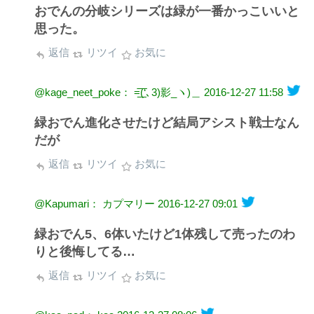
おでんの分岐シリーズは緑が一番かっこいいと
思った。
返信
リツイ
お気に
@kage_neet_poke： =͟͟͞͞(‘､3)影_ヽ)＿
2016-12-27 11:58
緑おでん進化させたけど結局アシスト戦士なん
だが
返信
リツイ
お気に
@Kapumari： カプマリー
2016-12-27 09:01
緑おでん5、6体いたけど1体残して売ったのわ
りと後悔してる…
返信
リツイ
お気に