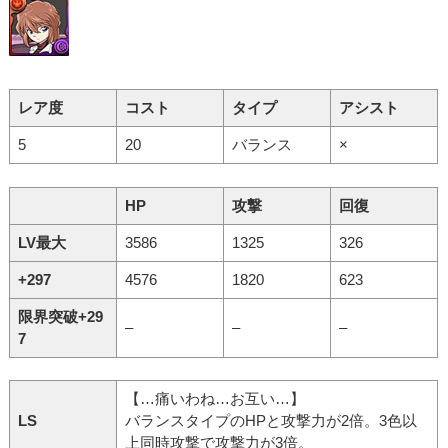
レア度
コスト
タイプ
アシスト
5
20
バランス
×
HP
攻撃
回復
LV最大
3586
1325
326
+297
4576
1820
623
限界突破+29
–
–
–
7
【…痛いわね…お互い…】
LS
バランスタイプのHPと攻撃力が2倍。3色以
上同時攻撃で攻撃力が3倍。