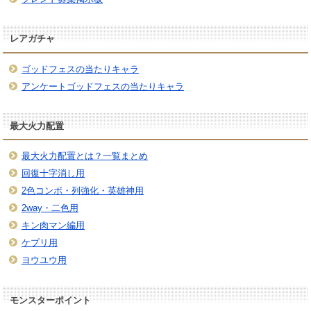
レアガチャ
ゴッドフェスの当たりキャラ
アンケートゴッドフェスの当たりキャラ
最大火力配置
最大火力配置とは？一覧まとめ
回復十字消し用
2色コンボ・列強化・英雄神用
2way・二色用
キン肉マン編用
ケプリ用
ヨウユウ用
モンスターポイント