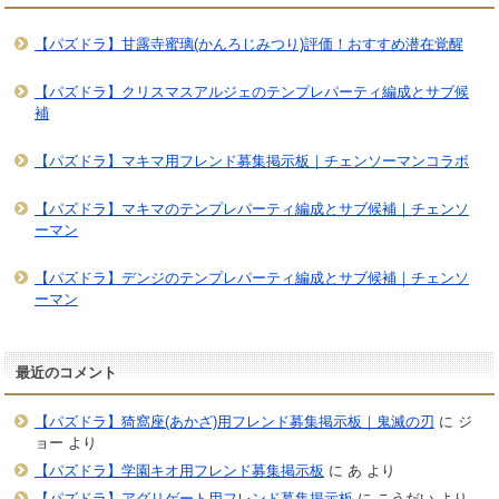
【パズドラ】甘露寺蜜璃(かんろじみつり)評価！おすすめ潜在覚醒
【パズドラ】クリスマスアルジェのテンプレパーティ編成とサブ候
補
【パズドラ】マキマ用フレンド募集掲示板｜チェンソーマンコラボ
【パズドラ】マキマのテンプレパーティ編成とサブ候補｜チェンソ
ーマン
【パズドラ】デンジのテンプレパーティ編成とサブ候補｜チェンソ
ーマン
最近のコメント
【パズドラ】猗窩座(あかざ)用フレンド募集掲示板｜鬼滅の刃
に
ジ
ョー
より
【パズドラ】学園キオ用フレンド募集掲示板
に
あ
より
【パズドラ】アグリゲート用フレンド募集掲示板
に
こうだい
より