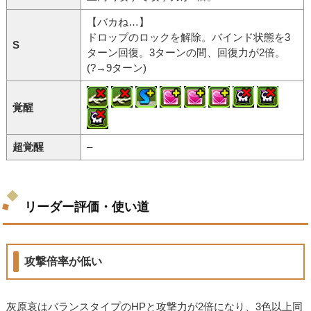
【バカね…】
ドロップのロックを解除。バインド状態を3
S
ターン回復。3ターンの間、回復力が2倍。
(?→9ターン)
覚醒
超覚醒
–
リーダー評価・使い道
攻撃倍率が低い
灰原哀はバランスタイプのHPと攻撃力が2倍になり、3色以上同