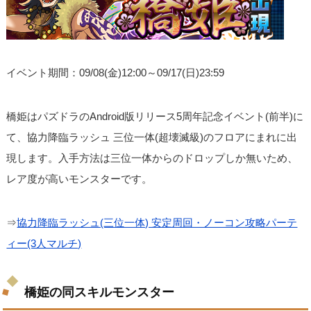
イベント期間：09/08(金)12:00～09/17(日)23:59
橋姫はパズドラのAndroid版リリース5周年記念イベント(前半)に
て、協力降臨ラッシュ 三位一体(超壊滅級)のフロアにまれに出
現します。入手方法は三位一体からのドロップしか無いため、
レア度が高いモンスターです。
⇒
協力降臨ラッシュ(三位一体) 安定周回・ノーコン攻略パーテ
ィー(3人マルチ)
橋姫の同スキルモンスター