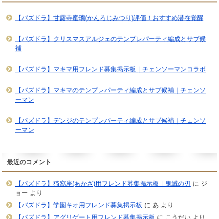
【パズドラ】甘露寺蜜璃(かんろじみつり)評価！おすすめ潜在覚醒
【パズドラ】クリスマスアルジェのテンプレパーティ編成とサブ候
補
【パズドラ】マキマ用フレンド募集掲示板｜チェンソーマンコラボ
【パズドラ】マキマのテンプレパーティ編成とサブ候補｜チェンソ
ーマン
【パズドラ】デンジのテンプレパーティ編成とサブ候補｜チェンソ
ーマン
最近のコメント
【パズドラ】猗窩座(あかざ)用フレンド募集掲示板｜鬼滅の刃
に
ジ
ョー
より
【パズドラ】学園キオ用フレンド募集掲示板
に
あ
より
【パズドラ】アグリゲート用フレンド募集掲示板
に
こうだい
より