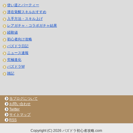
使い道とパーティー
潜在覚醒スキルおすすめ
入手方法・スキル上げ
レアガチャ・コラボガチャ結果
経験値
初心者向け攻略
パズドラ日記
ニュース速報
究極進化
パズドラW
雑記
当ブログについて
お問い合わせ
Twitter
サイトマップ
RSS
Copyright (C) 2026 パズドラ初心者攻略.com