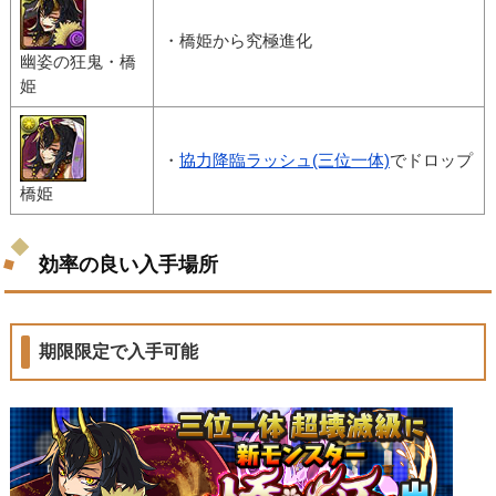
・橋姫から究極進化
幽姿の狂鬼・橋
姫
・
協力降臨ラッシュ(三位一体)
でドロップ
橋姫
効率の良い入手場所
期限限定で入手可能