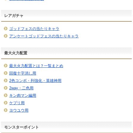
レアガチャ
ゴッドフェスの当たりキャラ
アンケートゴッドフェスの当たりキャラ
最大火力配置
最大火力配置とは？一覧まとめ
回復十字消し用
2色コンボ・列強化・英雄神用
2way・二色用
キン肉マン編用
ケプリ用
ヨウユウ用
モンスターポイント