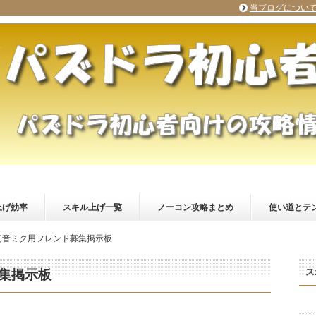
当ブログについ
上げ効率
スキル上げ一覧
ノーコン攻略まとめ
使い道とテ
初音ミク用フレンド募集掲示板
ス
集掲示板