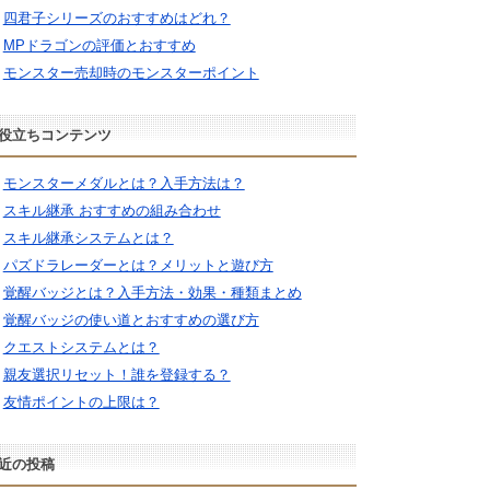
四君子シリーズのおすすめはどれ？
MPドラゴンの評価とおすすめ
モンスター売却時のモンスターポイント
役立ちコンテンツ
モンスターメダルとは？入手方法は？
スキル継承 おすすめの組み合わせ
スキル継承システムとは？
パズドラレーダーとは？メリットと遊び方
覚醒バッジとは？入手方法・効果・種類まとめ
覚醒バッジの使い道とおすすめの選び方
クエストシステムとは？
親友選択リセット！誰を登録する？
友情ポイントの上限は？
近の投稿