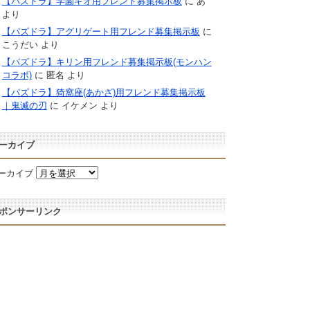
【パズドラ】学園キオ用フレンド募集掲示板
に
あ
より
【パズドラ】アグリゲート用フレンド募集掲示板
に
こうだい
より
【パズドラ】キリン用フレンド募集掲示板(モンハン
コラボ)
に
匿名
より
【パズドラ】猗窩座(あかざ)用フレンド募集掲示板
｜鬼滅の刃
に
イケメン
より
ーカイブ
ーカイブ
ポンサーリンク