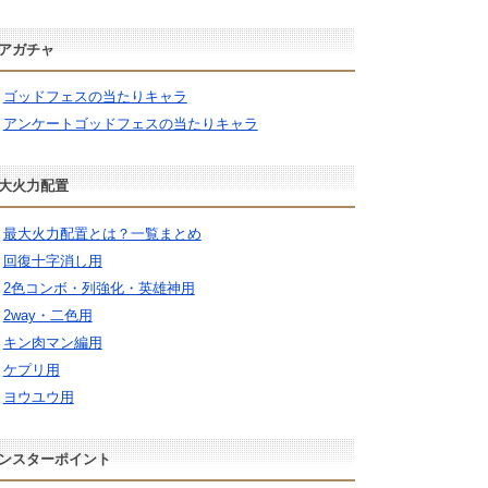
アガチャ
ゴッドフェスの当たりキャラ
アンケートゴッドフェスの当たりキャラ
大火力配置
最大火力配置とは？一覧まとめ
回復十字消し用
2色コンボ・列強化・英雄神用
2way・二色用
キン肉マン編用
ケプリ用
ヨウユウ用
ンスターポイント