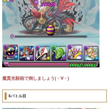
魔貫光殺砲で倒しましょう(・∀・)
6バトル目