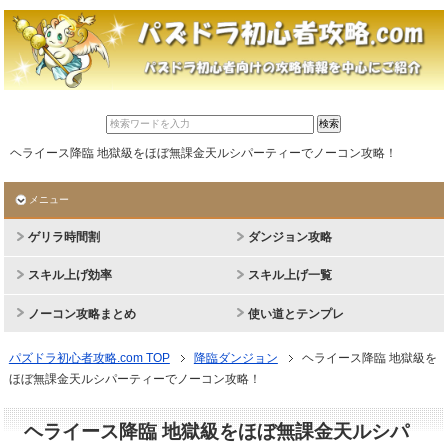
ヘライース降臨 地獄級をほぼ無課金天ルシパーティーでノーコン攻略！
メニュー
ゲリラ時間割
ダンジョン攻略
スキル上げ効率
スキル上げ一覧
ノーコン攻略まとめ
使い道とテンプレ
パズドラ初心者攻略.com TOP
降臨ダンジョン
ヘライース降臨 地獄級を
ほぼ無課金天ルシパーティーでノーコン攻略！
ヘライース降臨 地獄級をほぼ無課金天ルシパ