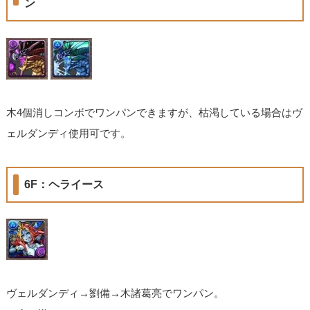
ン
木4個消しコンボでワンパンできますが、枯渇している場合はヴ
ェルダンディ使用可です。
6F：ヘライース
ヴェルダンディ→劉備→木諸葛亮でワンパン。