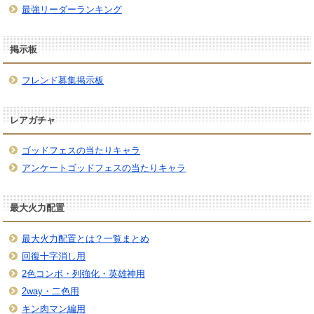
最強リーダーランキング
掲示板
フレンド募集掲示板
レアガチャ
ゴッドフェスの当たりキャラ
アンケートゴッドフェスの当たりキャラ
最大火力配置
最大火力配置とは？一覧まとめ
回復十字消し用
2色コンボ・列強化・英雄神用
2way・二色用
キン肉マン編用