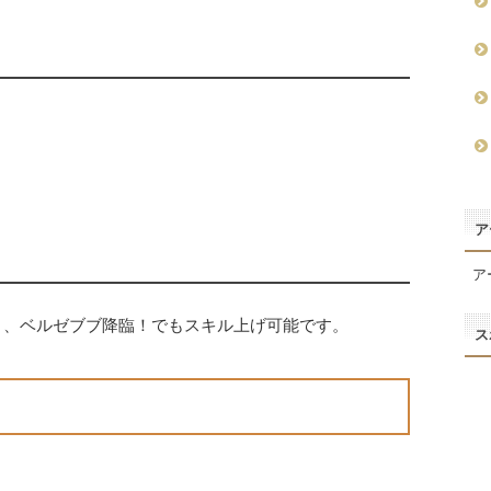
ア
ア
！、ベルゼブブ降臨！でもスキル上げ可能です。
ス