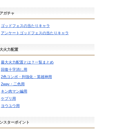
アガチャ
ゴッドフェスの当たりキャラ
アンケートゴッドフェスの当たりキャラ
大火力配置
最大火力配置とは？一覧まとめ
回復十字消し用
2色コンボ・列強化・英雄神用
2way・二色用
キン肉マン編用
ケプリ用
ヨウユウ用
ンスターポイント