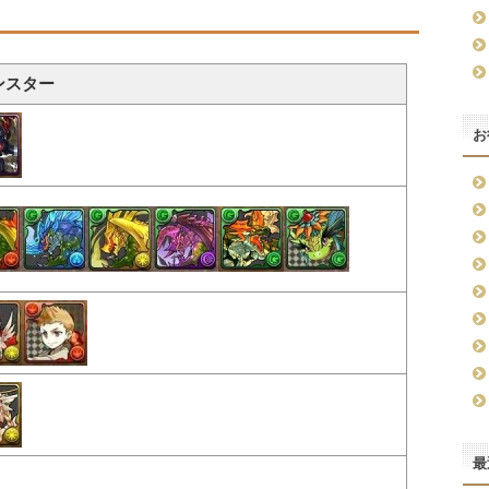
ンスター
お
最