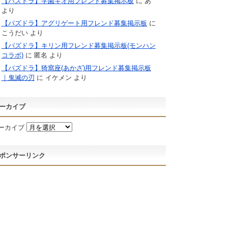
【パズドラ】学園キオ用フレンド募集掲示板
に
あ
より
【パズドラ】アグリゲート用フレンド募集掲示板
に
こうだい
より
【パズドラ】キリン用フレンド募集掲示板(モンハン
コラボ)
に
匿名
より
【パズドラ】猗窩座(あかざ)用フレンド募集掲示板
｜鬼滅の刃
に
イケメン
より
ーカイブ
ーカイブ
ポンサーリンク