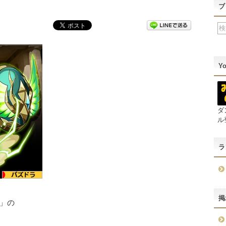
ブ
Y
ダ
ル
ラ
掲
」の