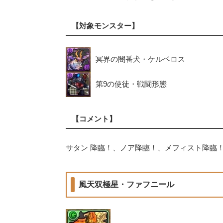
【対象モンスター】
冥界の闇番犬・ケルベロス
第9の使徒・戦闘形態
【コメント】
サタン 降臨！、ノア降臨！、メフィスト降臨
風天双極星・ファフニール