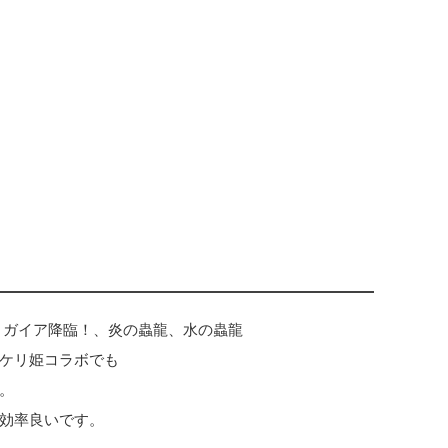
、ガイア降臨！、炎の蟲龍、水の蟲龍
ケリ姫コラボでも
。
効率良いです。