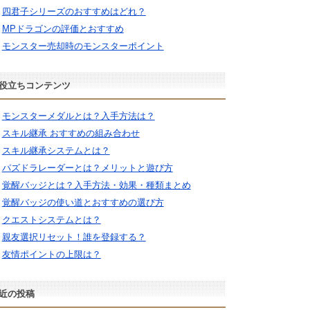
四君子シリーズのおすすめはどれ？
MPドラゴンの評価とおすすめ
モンスター売却時のモンスターポイント
役立ちコンテンツ
モンスターメダルとは？入手方法は？
スキル継承 おすすめの組み合わせ
スキル継承システムとは？
パズドラレーダーとは？メリットと遊び方
覚醒バッジとは？入手方法・効果・種類まとめ
覚醒バッジの使い道とおすすめの選び方
クエストシステムとは？
親友選択リセット！誰を登録する？
友情ポイントの上限は？
近の投稿