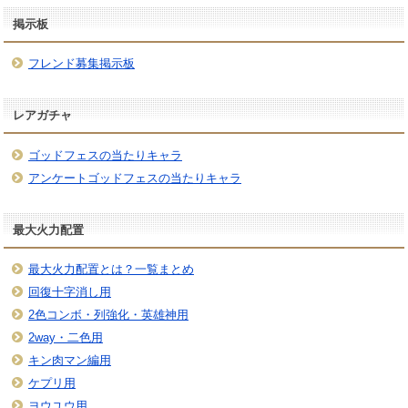
掲示板
フレンド募集掲示板
レアガチャ
ゴッドフェスの当たりキャラ
アンケートゴッドフェスの当たりキャラ
最大火力配置
最大火力配置とは？一覧まとめ
回復十字消し用
2色コンボ・列強化・英雄神用
2way・二色用
キン肉マン編用
ケプリ用
ヨウユウ用