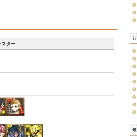
お
ンスター
最