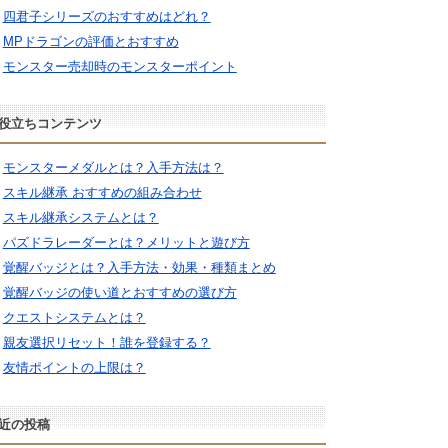
四君子シリーズのおすすめはどれ？
MPドラゴンの評価とおすすめ
モンスター売却時のモンスターポイント
役立ちコンテンツ
モンスターメダルとは？入手方法は？
スキル継承 おすすめの組み合わせ
スキル継承システムとは？
パズドラレーダーとは？メリットと遊び方
覚醒バッジとは？入手方法・効果・種類まとめ
覚醒バッジの使い道とおすすめの選び方
クエストシステムとは？
親友選択リセット！誰を登録する？
友情ポイントの上限は？
近の投稿