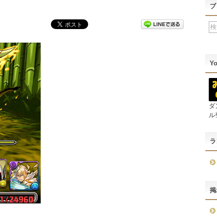
ブ
Y
ダ
ル
ラ
掲