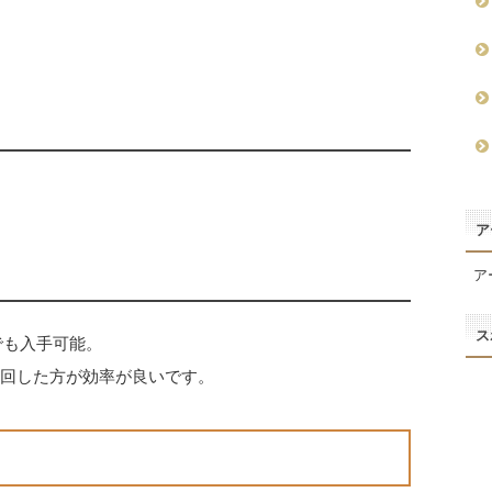
ア
ア
ス
でも入手可能。
周回した方が効率が良いです。