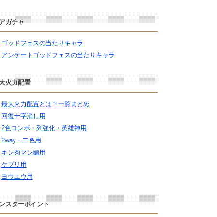
アガチャ
ゴッドフェスの当たりキャラ
アンケートゴッドフェスの当たりキャラ
大火力配置
最大火力配置とは？一覧まとめ
回復十字消し用
2色コンボ・列強化・英雄神用
2way・二色用
キン肉マン編用
ケプリ用
ヨウユウ用
ンスターポイント