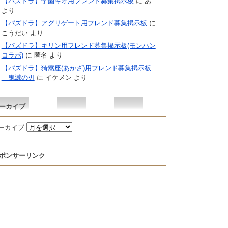
【パズドラ】学園キオ用フレンド募集掲示板
に
あ
より
【パズドラ】アグリゲート用フレンド募集掲示板
に
こうだい
より
【パズドラ】キリン用フレンド募集掲示板(モンハン
コラボ)
に
匿名
より
【パズドラ】猗窩座(あかざ)用フレンド募集掲示板
｜鬼滅の刃
に
イケメン
より
ーカイブ
ーカイブ
ポンサーリンク