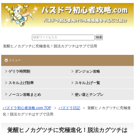
覚醒ヒノカグツチに究極進化！脱法カグツチはサブで活用
メニュー
ゲリラ時間割
ダンジョン攻略
スキル上げ効率
スキル上げ一覧
ノーコン攻略まとめ
使い道とテンプレ
パズドラ初心者攻略.com TOP
パズドラ日記
覚醒ヒノカグツチに究極進
化！脱法カグツチはサブで活用
覚醒ヒノカグツチに究極進化！脱法カグツチは