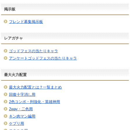
掲示板
フレンド募集掲示板
レアガチャ
ゴッドフェスの当たりキャラ
アンケートゴッドフェスの当たりキャラ
最大火力配置
最大火力配置とは？一覧まとめ
回復十字消し用
2色コンボ・列強化・英雄神用
2way・二色用
キン肉マン編用
ケプリ用