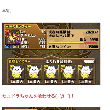
早速、
たまドラちゃんを喰わせる(゜Д゜)！