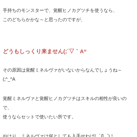
手持ちのモンスターで、覚醒ヒノカグツチを使うなら、
このどちらかかな～と思ったのですが、
どうもしっくり来ません(;´▽｀A“
その原因は覚醒ミネルヴァがいないからなんでしょうね～
(;^_^A
覚醒ミネルヴァと覚醒ヒノカグツチはスキルの相性が良いの
で、
使うならセットで使いたい所です。
やはり、ミネルヴァは何としても入手せねば(゜Д゜)！