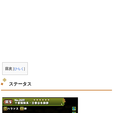
目次
[
ひらく
]
ステータス