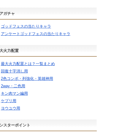
アガチャ
ゴッドフェスの当たりキャラ
アンケートゴッドフェスの当たりキャラ
大火力配置
最大火力配置とは？一覧まとめ
回復十字消し用
2色コンボ・列強化・英雄神用
2way・二色用
キン肉マン編用
ケプリ用
ヨウユウ用
ンスターポイント