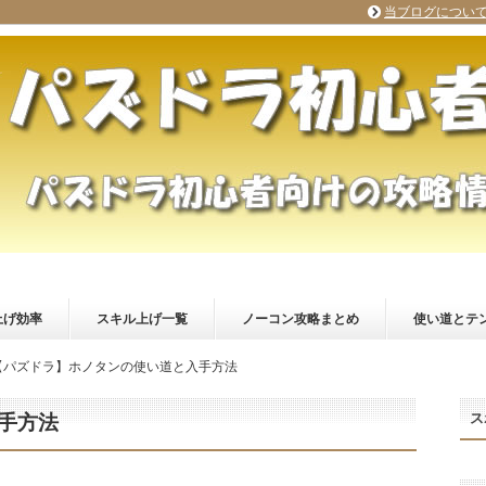
当ブログについ
上げ効率
スキル上げ一覧
ノーコン攻略まとめ
使い道とテ
【パズドラ】ホノタンの使い道と入手方法
ス
手方法