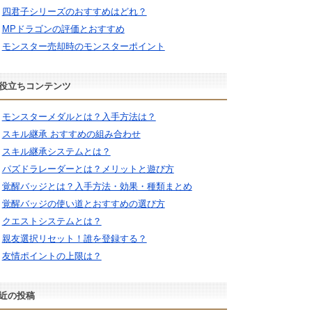
四君子シリーズのおすすめはどれ？
MPドラゴンの評価とおすすめ
モンスター売却時のモンスターポイント
役立ちコンテンツ
モンスターメダルとは？入手方法は？
スキル継承 おすすめの組み合わせ
スキル継承システムとは？
パズドラレーダーとは？メリットと遊び方
覚醒バッジとは？入手方法・効果・種類まとめ
覚醒バッジの使い道とおすすめの選び方
クエストシステムとは？
親友選択リセット！誰を登録する？
友情ポイントの上限は？
近の投稿