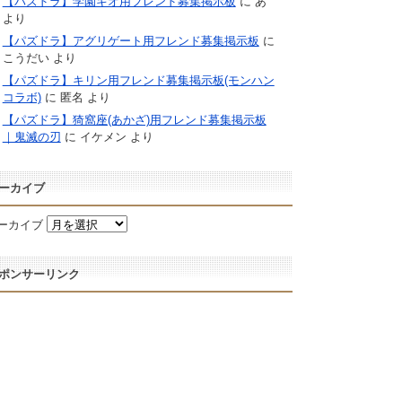
【パズドラ】学園キオ用フレンド募集掲示板
に
あ
より
【パズドラ】アグリゲート用フレンド募集掲示板
に
こうだい
より
【パズドラ】キリン用フレンド募集掲示板(モンハン
コラボ)
に
匿名
より
【パズドラ】猗窩座(あかざ)用フレンド募集掲示板
｜鬼滅の刃
に
イケメン
より
ーカイブ
ーカイブ
ポンサーリンク