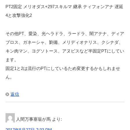
PT2固定 メリオダス+297スキルマ 継承 ティフォンアナ 遅延
4と攻撃強化2
その他PT、愛染、光ヘラドラ、ラードラ、闇アテナ、ディア
ブロス、ガネーシャ、劉備、メリディオナリス、クシナダ、
キン肉マン、ヨグソトース、アヌビスなど半固定PTにしてい
ます。
固定1と2は流行のPTにしているため変更するかもしれませ
ん。
返信
人間万事塞翁が馬
より:
2017年5月27日 7:33 PM