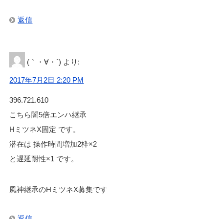
返信
(｀・∀・´)
より:
2017年7月2日 2:20 PM
396.721.610
こちら闇5倍エンハ継承
HミツネX固定 です。
潜在は 操作時間増加2枠×2
と遅延耐性×1 です。
風神継承のHミツネX募集です
返信