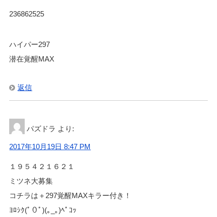
236862525
ハイパー297
潜在覚醒MAX
返信
パズドラ
より:
2017年10月19日 8:47 PM
１９５４２１６２１
ミツネ大募集
コチラは＋297覚醒MAXキラー付き！
ﾖﾛｼｸ(ﾟ０ﾟ)(｡_｡)ﾍﾟｺｯ