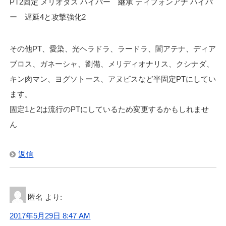
PT2固定 メリオダス ハイパー 継承 ティフォンアナ ハイパ
ー 遅延4と攻撃強化2
その他PT、愛染、光ヘラドラ、ラードラ、闇アテナ、ディア
ブロス、ガネーシャ、劉備、メリディオナリス、クシナダ、
キン肉マン、ヨグソトース、アヌビスなど半固定PTにしてい
ます。
固定1と2は流行のPTにしているため変更するかもしれませ
ん
返信
匿名
より:
2017年5月29日 8:47 AM