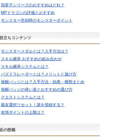
四君子シリーズのおすすめはどれ？
MPドラゴンの評価とおすすめ
モンスター売却時のモンスターポイント
役立ちコンテンツ
モンスターメダルとは？入手方法は？
スキル継承 おすすめの組み合わせ
スキル継承システムとは？
パズドラレーダーとは？メリットと遊び方
覚醒バッジとは？入手方法・効果・種類まとめ
覚醒バッジの使い道とおすすめの選び方
クエストシステムとは？
親友選択リセット！誰を登録する？
友情ポイントの上限は？
近の投稿