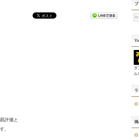
ブ
Y
ダ
ル
ラ
易評価と
掲
す。