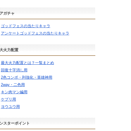
アガチャ
ゴッドフェスの当たりキャラ
アンケートゴッドフェスの当たりキャラ
大火力配置
最大火力配置とは？一覧まとめ
回復十字消し用
2色コンボ・列強化・英雄神用
2way・二色用
キン肉マン編用
ケプリ用
ヨウユウ用
ンスターポイント