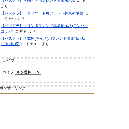
【パズドラ】学園キオ用フレンド募集掲示板
に
あ
より
【パズドラ】アグリゲート用フレンド募集掲示板
に
こうだい
より
【パズドラ】キリン用フレンド募集掲示板(モンハン
コラボ)
に
匿名
より
【パズドラ】猗窩座(あかざ)用フレンド募集掲示板
｜鬼滅の刃
に
イケメン
より
ーカイブ
ーカイブ
ポンサーリンク