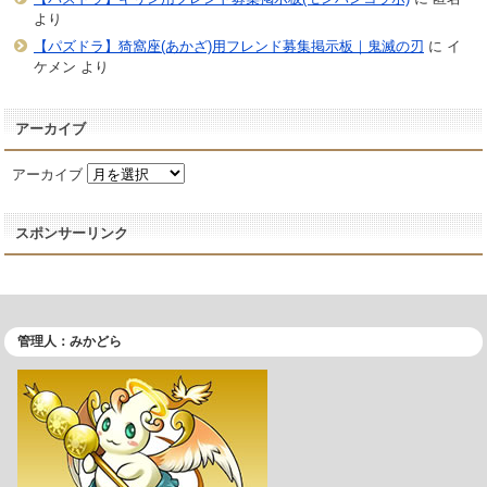
より
【パズドラ】猗窩座(あかざ)用フレンド募集掲示板｜鬼滅の刃
に
イ
ケメン
より
アーカイブ
アーカイブ
スポンサーリンク
管理人：みかどら