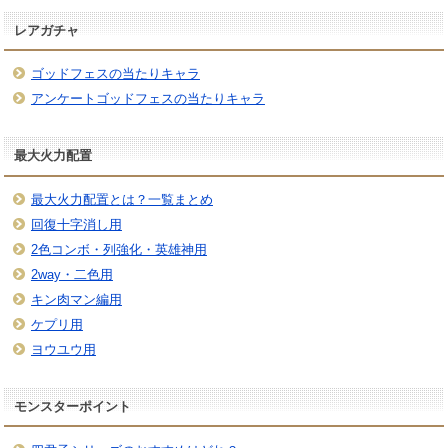
レアガチャ
ゴッドフェスの当たりキャラ
アンケートゴッドフェスの当たりキャラ
最大火力配置
最大火力配置とは？一覧まとめ
回復十字消し用
2色コンボ・列強化・英雄神用
2way・二色用
キン肉マン編用
ケプリ用
ヨウユウ用
モンスターポイント