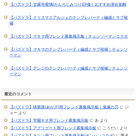
【パズドラ】甘露寺蜜璃(かんろじみつり)評価！おすすめ潜在覚醒
【パズドラ】クリスマスアルジェのテンプレパーティ編成とサブ候
補
【パズドラ】マキマ用フレンド募集掲示板｜チェンソーマンコラボ
【パズドラ】マキマのテンプレパーティ編成とサブ候補｜チェンソ
ーマン
【パズドラ】デンジのテンプレパーティ編成とサブ候補｜チェンソ
ーマン
最近のコメント
【パズドラ】猗窩座(あかざ)用フレンド募集掲示板｜鬼滅の刃
に
ジ
ョー
より
【パズドラ】学園キオ用フレンド募集掲示板
に
あ
より
【パズドラ】アグリゲート用フレンド募集掲示板
に
こうだい
より
【パズドラ】キリン用フレンド募集掲示板(モンハンコラボ)
に
匿名