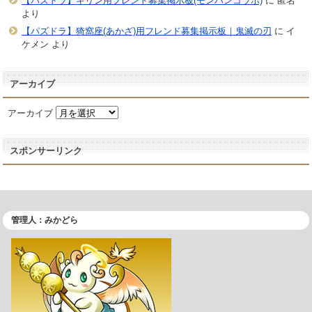
【パズドラ】キリン用フレンド募集掲示板(モンハンコラボ)
に
匿名
より
【パズドラ】猗窩座(あかざ)用フレンド募集掲示板｜鬼滅の刃
に
イ
ケメン
より
アーカイブ
アーカイブ
スポンサーリンク
管理人：みかどら