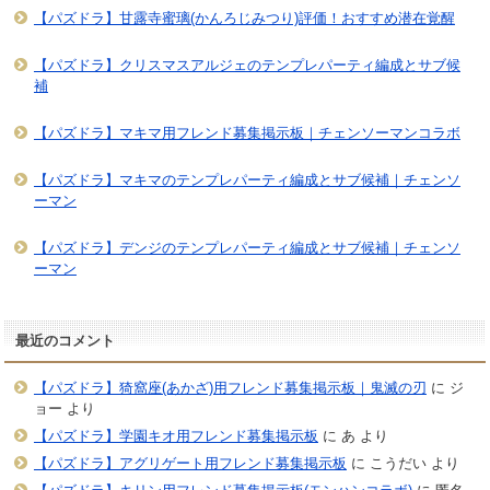
【パズドラ】甘露寺蜜璃(かんろじみつり)評価！おすすめ潜在覚醒
【パズドラ】クリスマスアルジェのテンプレパーティ編成とサブ候
補
【パズドラ】マキマ用フレンド募集掲示板｜チェンソーマンコラボ
【パズドラ】マキマのテンプレパーティ編成とサブ候補｜チェンソ
ーマン
【パズドラ】デンジのテンプレパーティ編成とサブ候補｜チェンソ
ーマン
最近のコメント
【パズドラ】猗窩座(あかざ)用フレンド募集掲示板｜鬼滅の刃
に
ジ
ョー
より
【パズドラ】学園キオ用フレンド募集掲示板
に
あ
より
【パズドラ】アグリゲート用フレンド募集掲示板
に
こうだい
より