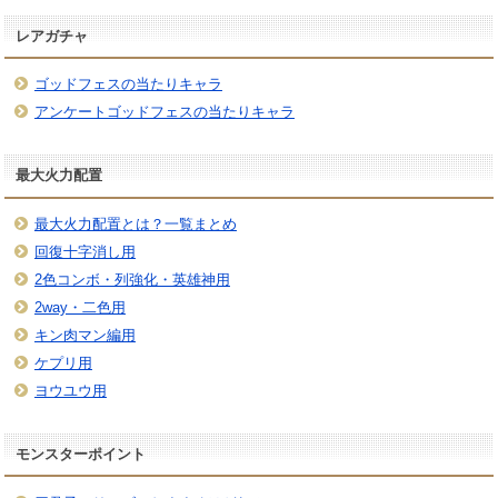
レアガチャ
ゴッドフェスの当たりキャラ
アンケートゴッドフェスの当たりキャラ
最大火力配置
最大火力配置とは？一覧まとめ
回復十字消し用
2色コンボ・列強化・英雄神用
2way・二色用
キン肉マン編用
ケプリ用
ヨウユウ用
モンスターポイント