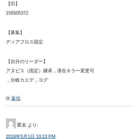
【ID】
155505372
【募集】
ディアブロス固定
【自分のリーダー】
アヌビス（固定）継承，潜在キラー変更可
，分岐カエデ，ヨグ
返信
匿名
より:
2018年5月1日 10:13 PM