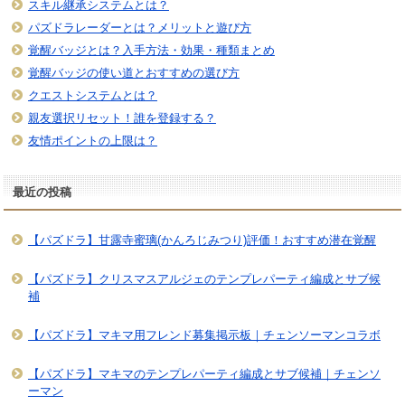
スキル継承システムとは？
パズドラレーダーとは？メリットと遊び方
覚醒バッジとは？入手方法・効果・種類まとめ
覚醒バッジの使い道とおすすめの選び方
クエストシステムとは？
親友選択リセット！誰を登録する？
友情ポイントの上限は？
最近の投稿
【パズドラ】甘露寺蜜璃(かんろじみつり)評価！おすすめ潜在覚醒
【パズドラ】クリスマスアルジェのテンプレパーティ編成とサブ候
補
【パズドラ】マキマ用フレンド募集掲示板｜チェンソーマンコラボ
【パズドラ】マキマのテンプレパーティ編成とサブ候補｜チェンソ
ーマン