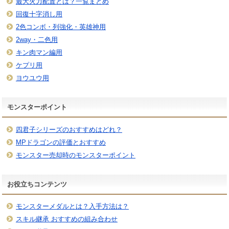
最大火力配置とは？一覧まとめ
回復十字消し用
2色コンボ・列強化・英雄神用
2way・二色用
キン肉マン編用
ケプリ用
ヨウユウ用
モンスターポイント
四君子シリーズのおすすめはどれ？
MPドラゴンの評価とおすすめ
モンスター売却時のモンスターポイント
お役立ちコンテンツ
モンスターメダルとは？入手方法は？
スキル継承 おすすめの組み合わせ