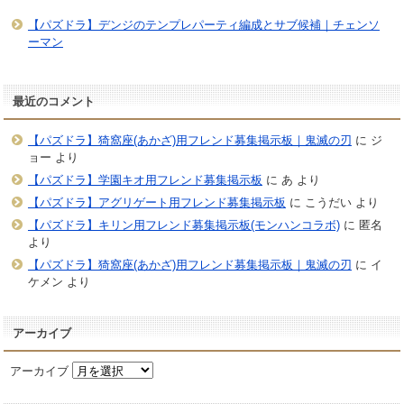
【パズドラ】デンジのテンプレパーティ編成とサブ候補｜チェンソ
ーマン
最近のコメント
【パズドラ】猗窩座(あかざ)用フレンド募集掲示板｜鬼滅の刃
に
ジ
ョー
より
【パズドラ】学園キオ用フレンド募集掲示板
に
あ
より
【パズドラ】アグリゲート用フレンド募集掲示板
に
こうだい
より
【パズドラ】キリン用フレンド募集掲示板(モンハンコラボ)
に
匿名
より
【パズドラ】猗窩座(あかざ)用フレンド募集掲示板｜鬼滅の刃
に
イ
ケメン
より
アーカイブ
アーカイブ