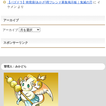
【パズドラ】猗窩座(あかざ)用フレンド募集掲示板｜鬼滅の刃
に
イ
ケメン
より
アーカイブ
アーカイブ
スポンサーリンク
管理人：みかどら