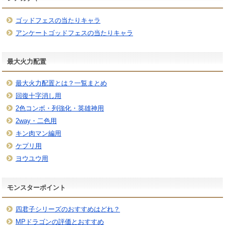
ゴッドフェスの当たりキャラ
アンケートゴッドフェスの当たりキャラ
最大火力配置
最大火力配置とは？一覧まとめ
回復十字消し用
2色コンボ・列強化・英雄神用
2way・二色用
キン肉マン編用
ケプリ用
ヨウユウ用
モンスターポイント
四君子シリーズのおすすめはどれ？
MPドラゴンの評価とおすすめ