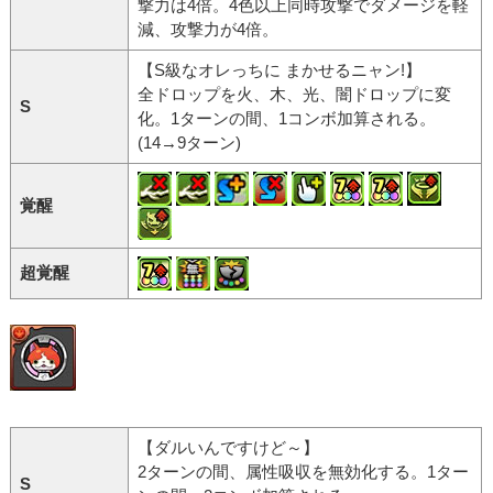
撃力は4倍。4色以上同時攻撃でダメージを軽
減、攻撃力が4倍。
【S級なオレっちに まかせるニャン!】
全ドロップを火、木、光、闇ドロップに変
S
化。1ターンの間、1コンボ加算される。
(14→9ターン)
覚醒
超覚醒
【ダルいんですけど～】
2ターンの間、属性吸収を無効化する。1ター
S