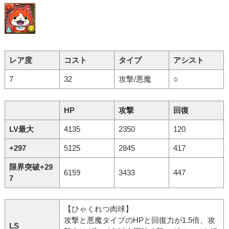
レア度
コスト
タイプ
アシスト
7
32
攻撃/悪魔
○
HP
攻撃
回復
LV最大
4135
2350
120
+297
5125
2845
417
限界突破+29
6159
3433
447
7
【ひゃくれつ肉球】
攻撃と悪魔タイプのHPと回復力が1.5倍、攻
LS