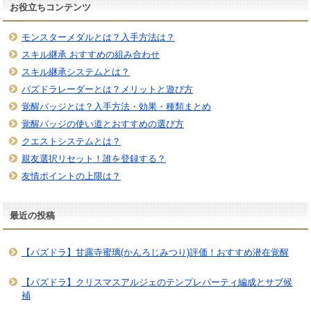
お役立ちコンテンツ
モンスターメダルとは？入手方法は？
スキル継承 おすすめの組み合わせ
スキル継承システムとは？
パズドラレーダーとは？メリットと遊び方
覚醒バッジとは？入手方法・効果・種類まとめ
覚醒バッジの使い道とおすすめの選び方
クエストシステムとは？
親友選択リセット！誰を登録する？
友情ポイントの上限は？
最近の投稿
【パズドラ】甘露寺蜜璃(かんろじみつり)評価！おすすめ潜在覚醒
【パズドラ】クリスマスアルジェのテンプレパーティ編成とサブ候
補