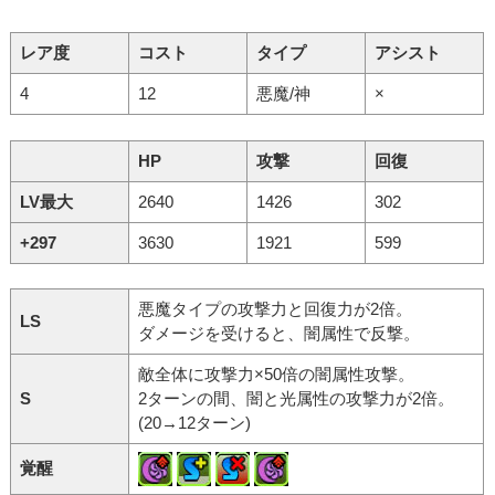
レア度
コスト
タイプ
アシスト
4
12
悪魔/神
×
HP
攻撃
回復
LV最大
2640
1426
302
+297
3630
1921
599
悪魔タイプの攻撃力と回復力が2倍。
LS
ダメージを受けると、闇属性で反撃。
敵全体に攻撃力×50倍の闇属性攻撃。
S
2ターンの間、闇と光属性の攻撃力が2倍。
(20→12ターン)
覚醒