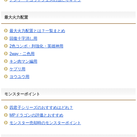
最大火力配置
最大火力配置とは？一覧まとめ
回復十字消し用
2色コンボ・列強化・英雄神用
2way・二色用
キン肉マン編用
ケプリ用
ヨウユウ用
モンスターポイント
四君子シリーズのおすすめはどれ？
MPドラゴンの評価とおすすめ
モンスター売却時のモンスターポイント