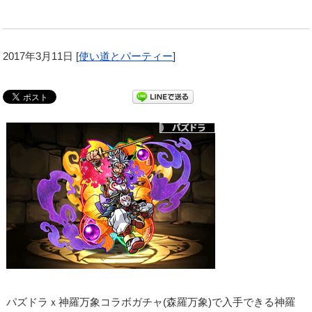
2017年3月11日
[
使い道とパーティー
]
パズドラｘ神羅万象コラボガチャ(森羅万象)で入手できる神羅