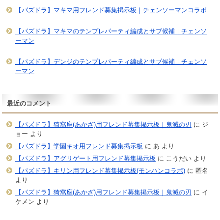
【パズドラ】マキマ用フレンド募集掲示板｜チェンソーマンコラボ
【パズドラ】マキマのテンプレパーティ編成とサブ候補｜チェンソ
ーマン
【パズドラ】デンジのテンプレパーティ編成とサブ候補｜チェンソ
ーマン
最近のコメント
【パズドラ】猗窩座(あかざ)用フレンド募集掲示板｜鬼滅の刃
に
ジ
ョー
より
【パズドラ】学園キオ用フレンド募集掲示板
に
あ
より
【パズドラ】アグリゲート用フレンド募集掲示板
に
こうだい
より
【パズドラ】キリン用フレンド募集掲示板(モンハンコラボ)
に
匿名
より
【パズドラ】猗窩座(あかざ)用フレンド募集掲示板｜鬼滅の刃
に
イ
ケメン
より