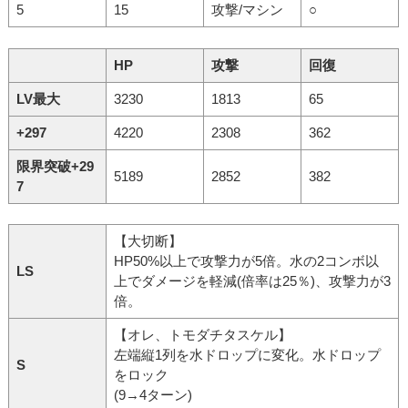
5
15
攻撃/マシン
○
HP
攻撃
回復
LV最大
3230
1813
65
+297
4220
2308
362
限界突破+29
5189
2852
382
7
【大切断】
HP50%以上で攻撃力が5倍。水の2コンボ以
LS
上でダメージを軽減(倍率は25％)、攻撃力が3
倍。
【オレ、トモダチタスケル】
左端縦1列を水ドロップに変化。水ドロップ
S
をロック
(9→4ターン)