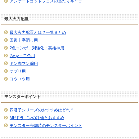
アンケートゴッドフェスの当たりキャラ
最大火力配置
最大火力配置とは？一覧まとめ
回復十字消し用
2色コンボ・列強化・英雄神用
2way・二色用
キン肉マン編用
ケプリ用
ヨウユウ用
モンスターポイント
四君子シリーズのおすすめはどれ？
MPドラゴンの評価とおすすめ
モンスター売却時のモンスターポイント