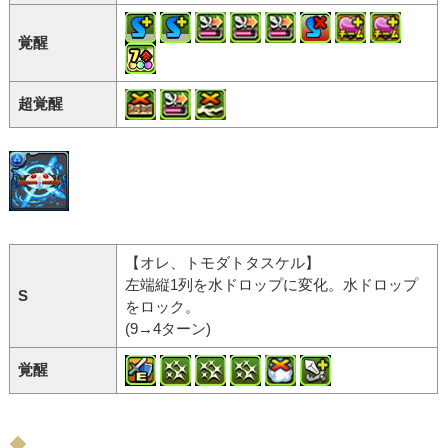
覚醒
超覚醒
【オレ、トモダトタスケル】
左端縦1列を水ドロップに変化。水ドロップ
S
をロック。
(9→4ターン)
覚醒