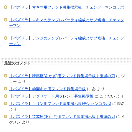
【パズドラ】マキマ用フレンド募集掲示板｜チェンソーマンコラボ
【パズドラ】マキマのテンプレパーティ編成とサブ候補｜チェンソ
ーマン
【パズドラ】デンジのテンプレパーティ編成とサブ候補｜チェンソ
ーマン
最近のコメント
【パズドラ】猗窩座(あかざ)用フレンド募集掲示板｜鬼滅の刃
に
ジ
ョー
より
【パズドラ】学園キオ用フレンド募集掲示板
に
あ
より
【パズドラ】アグリゲート用フレンド募集掲示板
に
こうだい
より
【パズドラ】キリン用フレンド募集掲示板(モンハンコラボ)
に
匿名
より
【パズドラ】猗窩座(あかざ)用フレンド募集掲示板｜鬼滅の刃
に
イ
ケメン
より