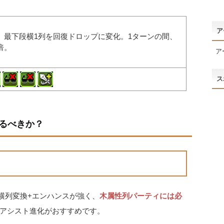
ア
、最下段横1列を回復ドロップに変化。1ターンの間、
倍。
ア
ス
るべきか？
横列変換+エンハンスが強く、
木属性列パーティには必
アシスト進化がおすすめです。