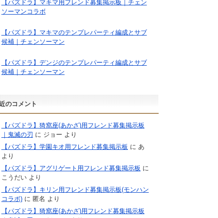
【パズドラ】マキマ用フレンド募集掲示板｜チェン
ソーマンコラボ
【パズドラ】マキマのテンプレパーティ編成とサブ
候補｜チェンソーマン
【パズドラ】デンジのテンプレパーティ編成とサブ
候補｜チェンソーマン
近のコメント
【パズドラ】猗窩座(あかざ)用フレンド募集掲示板
｜鬼滅の刃
に
ジョー
より
【パズドラ】学園キオ用フレンド募集掲示板
に
あ
より
【パズドラ】アグリゲート用フレンド募集掲示板
に
こうだい
より
【パズドラ】キリン用フレンド募集掲示板(モンハン
コラボ)
に
匿名
より
【パズドラ】猗窩座(あかざ)用フレンド募集掲示板