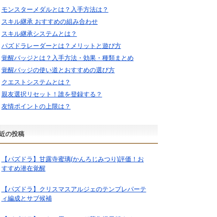
モンスターメダルとは？入手方法は？
スキル継承 おすすめの組み合わせ
スキル継承システムとは？
パズドラレーダーとは？メリットと遊び方
覚醒バッジとは？入手方法・効果・種類まとめ
覚醒バッジの使い道とおすすめの選び方
クエストシステムとは？
親友選択リセット！誰を登録する？
友情ポイントの上限は？
近の投稿
【パズドラ】甘露寺蜜璃(かんろじみつり)評価！お
すすめ潜在覚醒
【パズドラ】クリスマスアルジェのテンプレパーテ
ィ編成とサブ候補