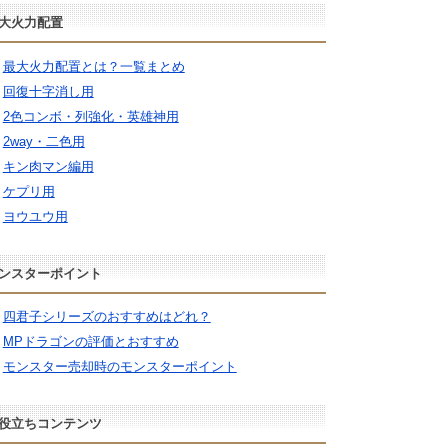
大火力配置
最大火力配置とは？一覧まとめ
回復十字消し用
2色コンボ・列強化・英雄神用
2way・二色用
キン肉マン編用
ケプリ用
ヨウユウ用
ンスターポイント
四君子シリーズのおすすめはどれ？
MPドラゴンの評価とおすすめ
モンスター売却時のモンスターポイント
役立ちコンテンツ