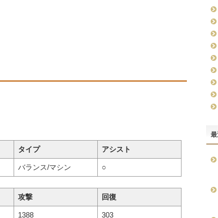
最
タイプ
アシスト
バランス/マシン
○
攻撃
回復
1388
303