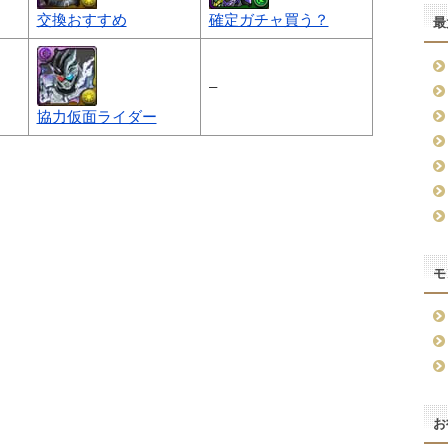
交換おすすめ
確定ガチャ買う？
最
–
協力仮面ライダー
モ
お