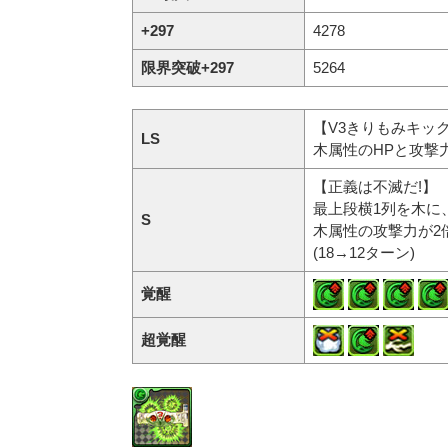
+297
4278
限界突破+297
5264
【V3きりもみキッ
LS
木属性のHPと攻撃
【正義は不滅だ!】
最上段横1列を木に
S
木属性の攻撃力が2
(18→12ターン)
覚醒
超覚醒