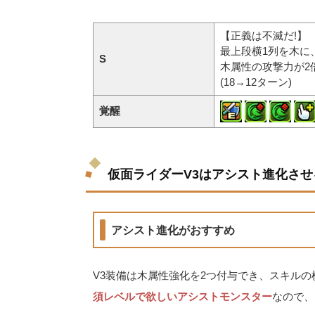
【正義は不滅だ!】
最上段横1列を木に
S
木属性の攻撃力が2
(18→12ターン)
覚醒
仮面ライダーV3はアシスト進化させ
アシスト進化がおすすめ
V3装備は木属性強化を2つ付与でき、スキルの
須レベルで欲しいアシストモンスター
なので、