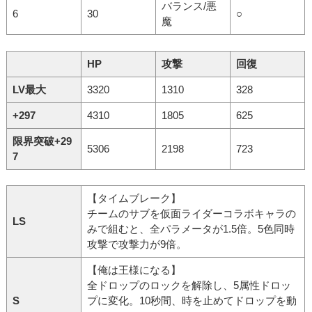
バランス/悪
6
30
○
魔
HP
攻撃
回復
LV最大
3320
1310
328
+297
4310
1805
625
限界突破+29
5306
2198
723
7
【タイムブレーク】
チームのサブを仮面ライダーコラボキャラの
LS
みで組むと、全パラメータが1.5倍。5色同時
攻撃で攻撃力が9倍。
【俺は王様になる】
全ドロップのロックを解除し、5属性ドロッ
S
プに変化。10秒間、時を止めてドロップを動