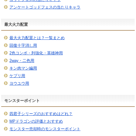
アンケートゴッドフェスの当たりキャラ
最大火力配置
最大火力配置とは？一覧まとめ
回復十字消し用
2色コンボ・列強化・英雄神用
2way・二色用
キン肉マン編用
ケプリ用
ヨウユウ用
モンスターポイント
四君子シリーズのおすすめはどれ？
MPドラゴンの評価とおすすめ
モンスター売却時のモンスターポイント