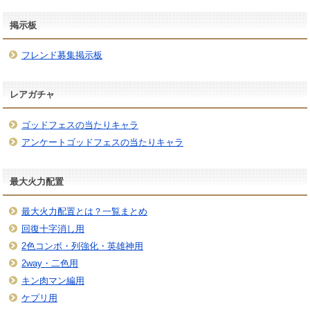
掲示板
フレンド募集掲示板
レアガチャ
ゴッドフェスの当たりキャラ
アンケートゴッドフェスの当たりキャラ
最大火力配置
最大火力配置とは？一覧まとめ
回復十字消し用
2色コンボ・列強化・英雄神用
2way・二色用
キン肉マン編用
ケプリ用